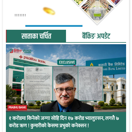
साताका चर्चित
बैंकिङ अपडेट
PRABHU BANK
१ करोडमा किनेको जग्गा सोहि दिन १७ करोड भ्यालुएसन, लगत्तै ७
करोड ऋण ! कुमारीको केसमा प्रभुको कनेक्सन !