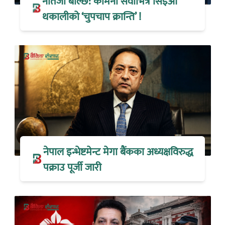
नतिजा बोल्छ: कामना सेवाभित्र सिइओ
थकालीको ‘चुपचाप क्रान्ति’ !
नेपाल इन्भेष्टमेन्ट मेगा बैंकका अध्यक्षविरुद्ध
पक्राउ पूर्जी जारी