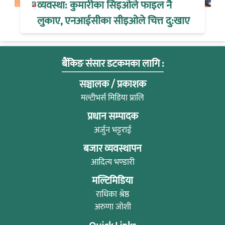
व्यवस्था: कुमारीका सिइओले फाइल नै
लुकाए, एनआईसीका सीइओले चित्त दु:खाए
बैंकिङ संसार डटकमका लागि :
सञ्चालक / प्रकाशक
मल्टीभर्स मिडिया प्रालि
प्रधान सम्पादक
अर्जुन भट्टराई
बजार व्यवस्थापन
आदित्य भण्डारी
मल्टिमिडिया
राधिका श्रेष्ठ
अरुणा जोशी