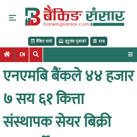
S
k
i
p
t
बैंकिङ पात्रो
सुटुक्क गुनासो
KYB
o
c
EN
o
n
एनएमबि बैंकले ४४ हजार
t
e
n
७ सय ६१ कित्ता
t
संस्थापक सेयर बिक्री