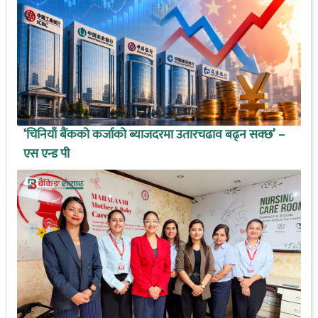
‘चिनियाँ बैंकको कर्जाको ब्याजदरमा उतारचढाव बढ्न सक्छ’ –
एस एन्ड पी