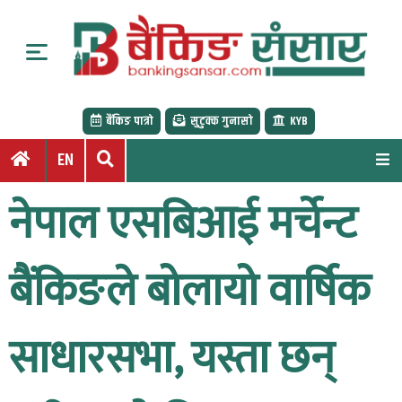
S
k
i
p
t
बैंकिङ पात्रो
सुटुक्क गुनासो
KYB
o
c
EN
o
n
नेपाल एसबिआई मर्चेन्ट
t
e
n
बैंकिङले बोलायो वार्षिक
t
साधारसभा, यस्ता छन्