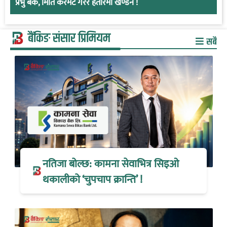
प्रभु बैंक, मिति केरमेट गरेर हतारमा खण्डन !
बैंकिङ संसार प्रिमियम
सबै
नतिजा बोल्छ: कामना सेवाभित्र सिइओ
थकालीको ‘चुपचाप क्रान्ति’ !