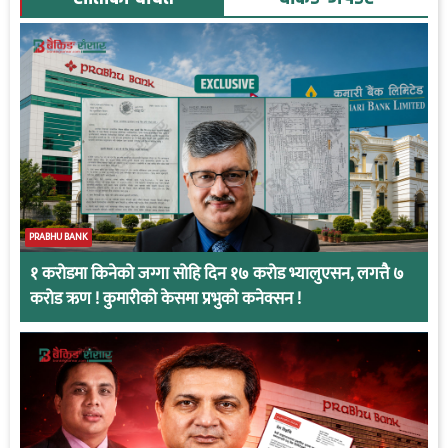
PRABHU BANK
१ करोडमा किनेको जग्गा सोहि दिन १७ करोड भ्यालुएसन, लगत्तै ७
करोड ऋण ! कुमारीको केसमा प्रभुको कनेक्सन !