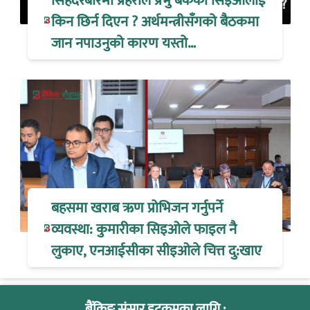
सिंहदरबारमा प्रहरीले प्रभु बैंकका सिइओलाई
किन छिर्न दिएन ? अर्थमन्त्रीसँगको बैठकमा
जान नपाउनुको कारण यस्तो…
बहसमा खराब ऋण प्रोभिजन गर्नुपर्ने
व्यवस्था: कुमारीका सिइओले फाइल नै
लुकाए, एनआईसीका सीइओले चित्त दु:खाए
बैंकिङ संसार डटकमका लागि :