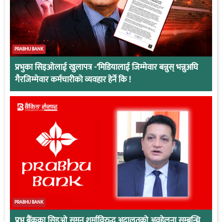
PRABHU BANK
प्रभुका सिइओलाई खुलापत्र -‘मिडियालाई जिम्मेवार बन्नुस् भन्नुअघि
गैरजिम्मेवार कर्मचारीको व्यवहार हेर्ने कि !
PRABHU BANK
प्रभु बैंकका सिइओ सुमन शर्माविरुद्ध अदालतको अवहेलना सम्बन्धि