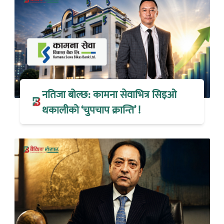
नतिजा बोल्छ: कामना सेवाभित्र सिइओ
थकालीको ‘चुपचाप क्रान्ति’ !