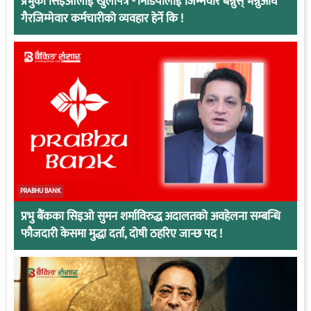
प्रभुका सिइओलाई खुलापत्र -‘मिडियालाई जिम्मेवार बन्नुस् भन्नुअघि
गैरजिम्मेवार कर्मचारीको व्यवहार हेर्ने कि !
PRABHU BANK
प्रभु बैंकका सिइओ सुमन शर्माविरुद्ध अदालतको अवहेलना सम्बन्धि
फौजदारी केसमा मुद्धा दर्ता, दोषी ठहरिए जान्छ पद !