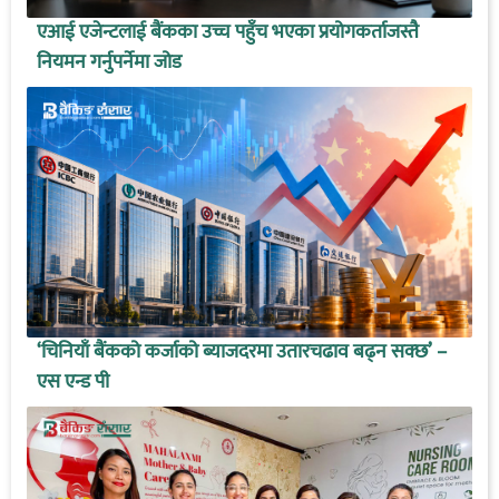
एआई एजेन्टलाई बैंकका उच्च पहुँच भएका प्रयोगकर्ताजस्तै
नियमन गर्नुपर्नेमा जोड
‘चिनियाँ बैंकको कर्जाको ब्याजदरमा उतारचढाव बढ्न सक्छ’ –
एस एन्ड पी