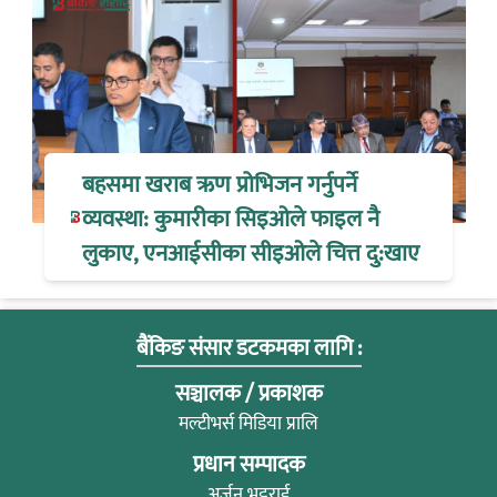
बहसमा खराब ऋण प्रोभिजन गर्नुपर्ने
व्यवस्था: कुमारीका सिइओले फाइल नै
लुकाए, एनआईसीका सीइओले चित्त दु:खाए
बैंकिङ संसार डटकमका लागि :
सञ्चालक / प्रकाशक
मल्टीभर्स मिडिया प्रालि
प्रधान सम्पादक
अर्जुन भट्टराई