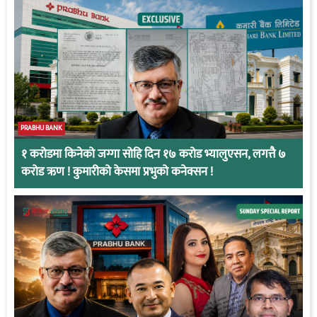
PRABHU BANK
१ करोडमा किनेको जग्गा सोहि दिन १७ करोड भ्यालुएसन, लगत्तै ७
करोड ऋण ! कुमारीको केसमा प्रभुको कनेक्सन !