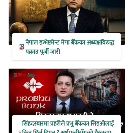
नेपाल इन्भेष्टमेन्ट मेगा बैंकका अध्यक्षविरुद्ध
पक्राउ पूर्जी जारी
सिंहदरबारमा प्रहरीले प्रभु बैंकका सिइओलाई
किन छिर्न दिएन ? अर्थमन्त्रीसँगको बैठकमा