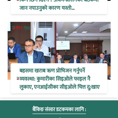
जान नपाउनुको कारण यस्तो…
बहसमा खराब ऋण प्रोभिजन गर्नुपर्ने
व्यवस्था: कुमारीका सिइओले फाइल नै
लुकाए, एनआईसीका सीइओले चित्त दु:खाए
बैंकिङ संसार डटकमका लागि :