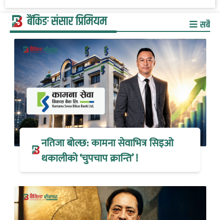
बैंकिङ संसार प्रिमियम
सबै
नतिजा बोल्छ: कामना सेवाभित्र सिइओ
थकालीको ‘चुपचाप क्रान्ति’ !