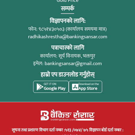
Gold Price
सम्पर्क
विज्ञापनको लागि:
फोन: ९८५१४३०५०३ (कार्यालय समयमा मात्र)
radhikashrestha@bankingsansar.com
पत्राचारको लागि
कार्यालय: सूर्य विनायक, भक्तपुर
इमेल:
bankingsansar@gmail.com
हाम्रो एप डाउनलोड गर्नुहोस्
GET IT ON
Download on the
Google Play
App Store
सूचना तथा प्रशारण विभाग दर्ता नम्बर :५१३ /०७४/ ७५ विज्ञापन बोर्ड दर्ता नम्बर :