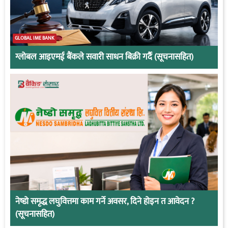
GLOBAL IME BANK
ग्लोबल आइएमई बैंकले सवारी साधन बिक्री गर्दै (सूचनासहित)
नेष्डो समृद्ध लघुवित्तमा काम गर्ने अवसर, दिने होइन त आवेदन ?
(सूचनासहित)