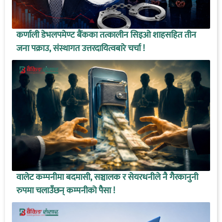
कर्णाली डेभलपमेण्ट बैंकका तत्कालीन सिइओ शाहसहित तीन
जना पक्राउ, संस्थागत उत्तरदायित्वबारे चर्चा !
वालेट कम्पनीमा बदमासी, सञ्चालक र सेयरधनीले नै गैरकानुनी
रुपमा चलाउँछन् कम्पनीको पैसा !