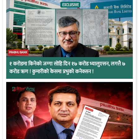
PRABHU BANK
१ करोडमा किनेको जग्गा सोहि दिन १७ करोड भ्यालुएसन, लगत्तै ७
करोड ऋण ! कुमारीको केसमा प्रभुको कनेक्सन !