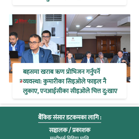
बहसमा खराब ऋण प्रोभिजन गर्नुपर्ने
व्यवस्था: कुमारीका सिइओले फाइल नै
लुकाए, एनआईसीका सीइओले चित्त दु:खाए
बैंकिङ संसार डटकमका लागि :
सञ्चालक / प्रकाशक
मल्टीभर्स मिडिया प्रालि