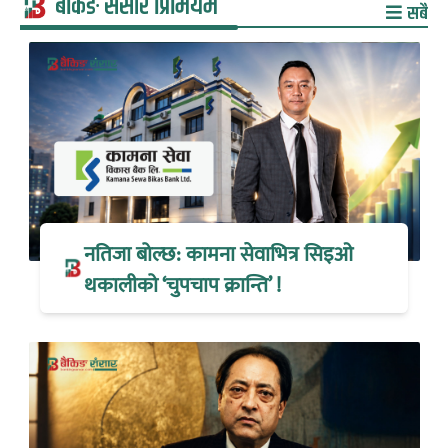
बैंकिङ संसार प्रिमियम
सबै
नतिजा बोल्छ: कामना सेवाभित्र सिइओ
थकालीको ‘चुपचाप क्रान्ति’ !