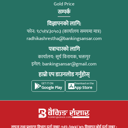
Gold Price
सम्पर्क
विज्ञापनको लागि:
फोन: ९८५१४३०५०३ (कार्यालय समयमा मात्र)
radhikashrestha@bankingsansar.com
पत्राचारको लागि
कार्यालय: सूर्य विनायक, भक्तपुर
इमेल:
bankingsansar@gmail.com
हाम्रो एप डाउनलोड गर्नुहोस्
GET IT ON
Download on the
Google Play
App Store
सूचना तथा प्रशारण विभाग दर्ता नम्बर :५१३ /०७४/ ७५ विज्ञापन बोर्ड दर्ता नम्बर :