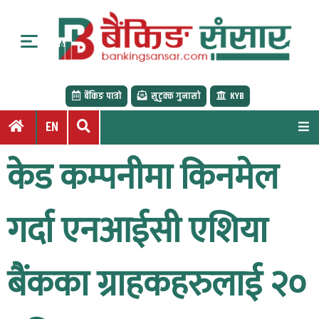
S
k
i
p
t
बैंकिङ पात्रो
सुटुक्क गुनासो
KYB
o
c
EN
o
n
केड कम्पनीमा किनमेल
t
e
n
गर्दा एनआईसी एशिया
t
बैंकका ग्राहकहरुलाई २०