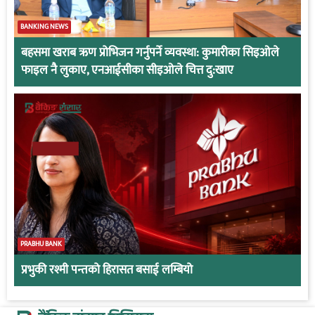
BANKING NEWS
बहसमा खराब ऋण प्रोभिजन गर्नुपर्ने व्यवस्था: कुमारीका सिइओले
फाइल नै लुकाए, एनआईसीका सीइओले चित्त दु:खाए
PRABHU BANK
प्रभुकी रश्मी पन्तको हिरासत बसाई लम्बियो