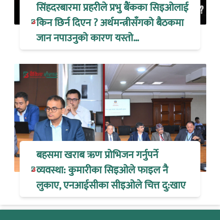
सिंहदरबारमा प्रहरीले प्रभु बैंकका सिइओलाई
किन छिर्न दिएन ? अर्थमन्त्रीसँगको बैठकमा
जान नपाउनुको कारण यस्तो…
बहसमा खराब ऋण प्रोभिजन गर्नुपर्ने
व्यवस्था: कुमारीका सिइओले फाइल नै
लुकाए, एनआईसीका सीइओले चित्त दु:खाए