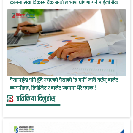
कामना सेवा विकास बैंक बन्यो लाभाशं घोषणा गर्ने पहिलो बैंक
पैसा नहुँदा पनि हुँदै नभएको पैसाको ‘इ-मनी’ जारी गर्छन् वालेट
कम्पनीहरु, डिपोजिट र वालेट रकममा धेरै फरक !
प्रतिक्रिया दिनुहोस्