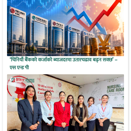
‘चिनियाँ बैंकको कर्जाको ब्याजदरमा उतारचढाव बढ्न सक्छ’ –
एस एन्ड पी