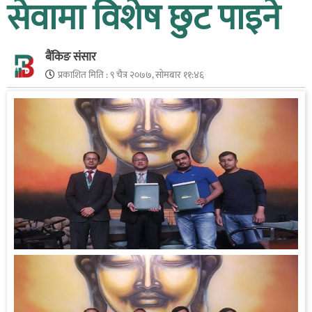
सेवामा विशेष छुट पाइने
बैंकिङ संसार
प्रकाशित मिति :
९ चैत्र २०७७, सोमबार ११:४६