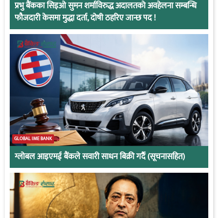
प्रभु बैंकका सिइओ सुमन शर्माविरुद्ध अदालतको अवहेलना सम्बन्धि
फौजदारी केसमा मुद्धा दर्ता, दोषी ठहरिए जान्छ पद !
GLOBAL IME BANK
ग्लोबल आइएमई बैंकले सवारी साधन बिक्री गर्दै (सूचनासहित)