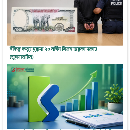
बैंकिङ्ग कसुर मुद्दामा ५० वर्षिय बिजय खड्का पक्राउ
(सूचनासहित)