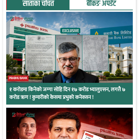
साताका चर्चित
बैंकिङ अपडेट
PRABHU BANK
१ करोडमा किनेको जग्गा सोहि दिन १७ करोड भ्यालुएसन, लगत्तै ७
करोड ऋण ! कुमारीको केसमा प्रभुको कनेक्सन !