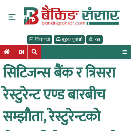
S
k
i
p
t
बैंकिङ पात्रो
सुटुक्क गुनासो
KYB
o
c
EN
o
n
सिटिजन्स बैंक र त्रिसरा
t
e
n
रेस्टुरेन्ट एण्ड बारबीच
t
सम्झौता, रेस्टुरेन्टको