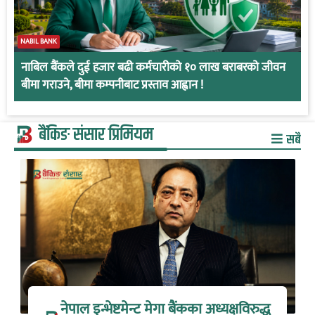
NABIL BANK
नाबिल बैंकले दुई हजार बढी कर्मचारीको १० लाख बराबरको जीवन
बीमा गराउने, बीमा कम्पनीबाट प्रस्ताव आह्वान !
बैंकिङ संसार प्रिमियम
सबै
नेपाल इन्भेष्टमेन्ट मेगा बैंकका अध्यक्षविरुद्ध