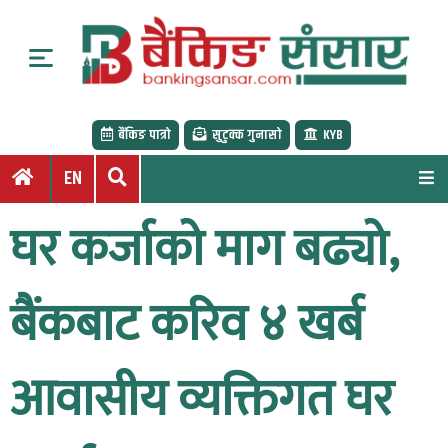
S
k
i
p
t
बैंकिङ पात्रो
सुटुक्क गुनासो
KYB
o
c
EN
o
n
घर कर्जाको माग बढ्यो,
t
e
n
बैंकबाट करिव ४ खर्ब
t
आवासीय व्यक्तिगत घर