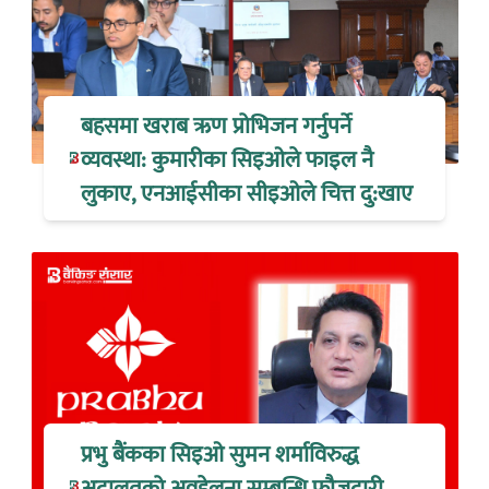
बहसमा खराब ऋण प्रोभिजन गर्नुपर्ने
व्यवस्था: कुमारीका सिइओले फाइल नै
लुकाए, एनआईसीका सीइओले चित्त दु:खाए
प्रभु बैंकका सिइओ सुमन शर्माविरुद्ध
अदालतको अवहेलना सम्बन्धि फौजदारी