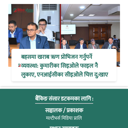
बहसमा खराब ऋण प्रोभिजन गर्नुपर्ने
व्यवस्था: कुमारीका सिइओले फाइल नै
लुकाए, एनआईसीका सीइओले चित्त दु:खाए
बैंकिङ संसार डटकमका लागि :
सञ्चालक / प्रकाशक
मल्टीभर्स मिडिया प्रालि