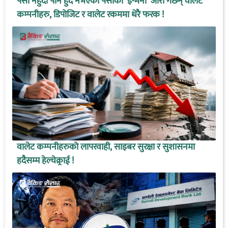
पैसा नहुँदा पनि हुँदै नभएको पैसाको ‘इ-मनी’ जारी गर्छन् वालेट
कम्पनीहरु, डिपोजिट र वालेट रकममा धेरै फरक !
वालेट कम्पनीहरुको लापरवाही, साइबर सुरक्षा र सुशासनमा
हदैसम्म हेल्चेक्र्राई !