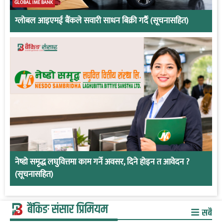
GLOBAL IME BANK
ग्लोबल आइएमई बैंकले सवारी साधन बिक्री गर्दै (सूचनासहित)
नेष्डो समृद्ध लघुवित्तमा काम गर्ने अवसर, दिने होइन त आवेदन ?
(सूचनासहित)
बैंकिङ संसार प्रिमियम
सबै