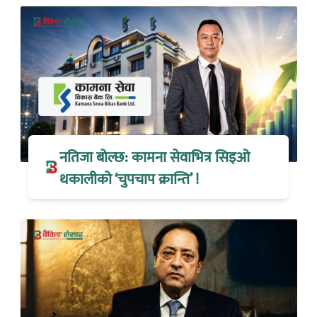
नतिजा बोल्छ: कामना सेवाभित्र सिइओ
थकालीको ‘चुपचाप क्रान्ति’ !