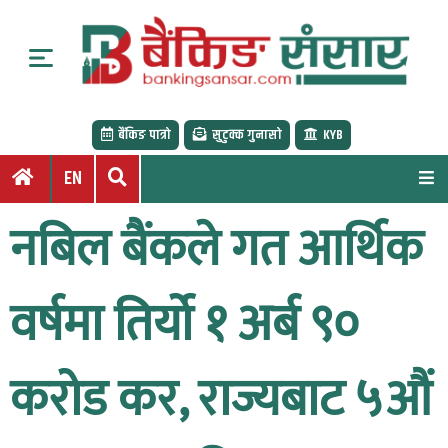
S
k
i
p
t
बैंकिङ पात्रो
सुटुक्क गुनासो
KYB
o
c
EN
o
n
नबिल बैंकले गत आर्थिक
t
e
n
वर्षमा तिर्यो १ अर्ब ९०
t
करोड कर, राज्यबाट ५औं