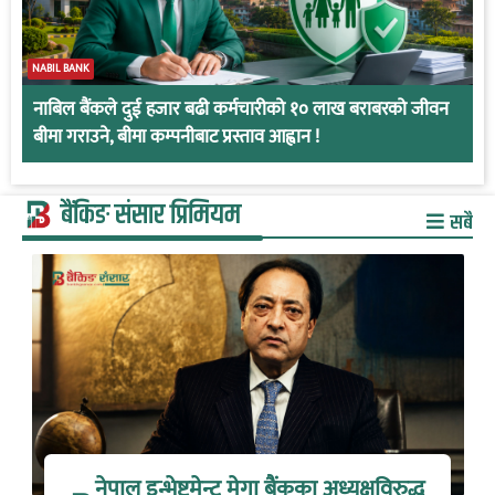
NABIL BANK
नाबिल बैंकले दुई हजार बढी कर्मचारीको १० लाख बराबरको जीवन
बीमा गराउने, बीमा कम्पनीबाट प्रस्ताव आह्वान !
बैंकिङ संसार प्रिमियम
सबै
नेपाल इन्भेष्टमेन्ट मेगा बैंकका अध्यक्षविरुद्ध