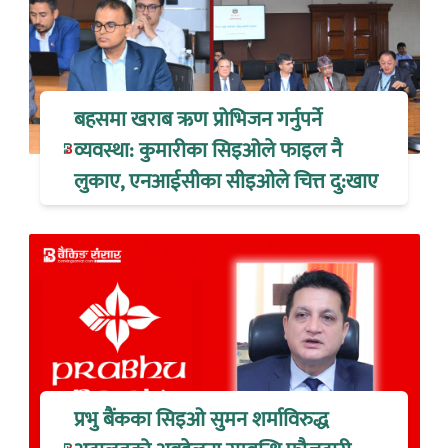
बहसमा खराब ऋण प्रोभिजन गर्नुपर्ने
व्यवस्था: कुमारीका सिइओले फाइल नै
लुकाए, एनआईसीका सीइओले चित्त दु:खाए
प्रभु बैंकका सिइओ सुमन शर्माविरुद्ध