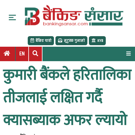
S
k
i
p
t
बैंकिङ पात्रो
सुटुक्क गुनासो
KYB
o
c
EN
o
n
कुमारी बैंकले हरितालिका
t
e
n
तीजलाई लक्षित गर्दै
t
क्यासब्याक अफर ल्यायो