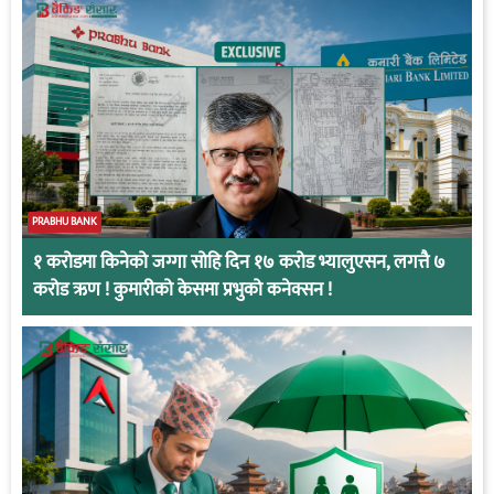
PRABHU BANK
१ करोडमा किनेको जग्गा सोहि दिन १७ करोड भ्यालुएसन, लगत्तै ७
करोड ऋण ! कुमारीको केसमा प्रभुको कनेक्सन !