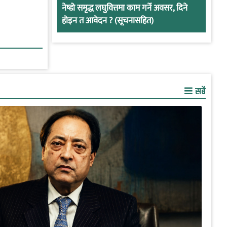
नेष्डो समृद्ध लघुवित्तमा काम गर्ने अवसर, दिने
होइन त आवेदन ? (सूचनासहित)
सबै