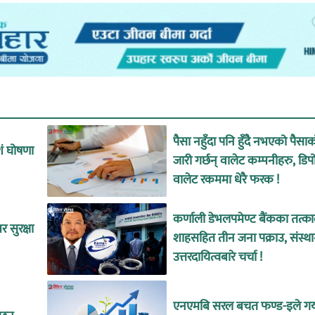
पैसा नहुँदा पनि हुँदै नभएको पैसा
शं घोषणा
जारी गर्छन् वालेट कम्पनीहरु, डिप
वालेट रकममा धेरै फरक !
कर्णाली डेभलपमेण्ट बैंकका तत्
 सुरक्षा
शाहसहित तीन जना पक्राउ, संस्थ
उत्तरदायित्वबारे चर्चा !
एनएमबि सरल बचत फण्ड-इले गर्