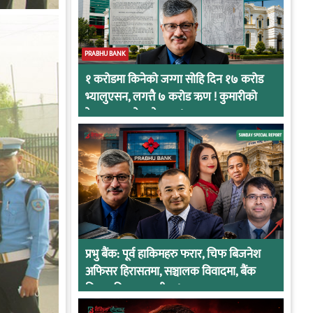
PRABHU BANK
१ करोडमा किनेको जग्गा सोहि दिन १७ करोड
भ्यालुएसन, लगत्तै ७ करोड ऋण ! कुमारीको
केसमा प्रभुको कनेक्सन !
प्रभु बैंक: पूर्व हाकिमहरु फरार, चिफ बिजनेश
अफिसर हिरासतमा, सञ्चालक विवादमा, बैंक
नियामकीय कारवाहीमा !