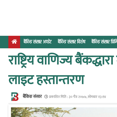
S
k
i
p
t
o
बैंकिङ संसार अपडेट
बैंकिङ संसार विशेष
बैंकिङ संसार प्र
c
o
राष्ट्रिय वाणिज्य बैंकद्
n
t
e
लाइट हस्तान्तरण
n
t
बैंकिङ संसार
प्रकाशित मिति :
३० चैत्र २०७७, सोमबार १३:१४