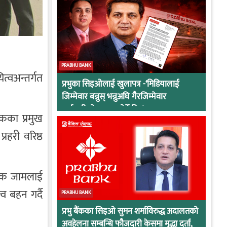
PRABHU BANK
त्वअन्तर्गत
प्रभुका सिइओलाई खुलापत्र -‘मिडियालाई
जिम्मेवार बन्नुस् भन्नुअघि गैरजिम्मेवार
कर्मचारीको व्यवहार हेर्ने कि !
कका प्रमुख
रहरी वरिष्ठ
फिक जामलाई
व बहन गर्दै
PRABHU BANK
प्रभु बैंकका सिइओ सुमन शर्माविरुद्ध अदालतको
अवहेलना सम्बन्धि फौजदारी केसमा मुद्धा दर्ता,