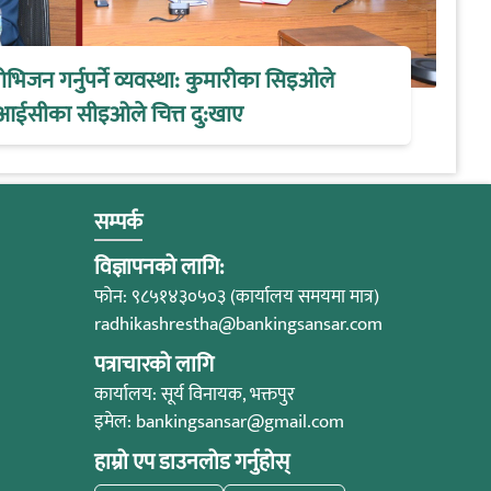
िजन गर्नुपर्ने व्यवस्था: कुमारीका सिइओले
आईसीका सीइओले चित्त दु:खाए
सम्पर्क
विज्ञापनको लागि:
फोन: ९८५१४३०५०३ (कार्यालय समयमा मात्र)
radhikashrestha@bankingsansar.com
पत्राचारको लागि
कार्यालय: सूर्य विनायक, भक्तपुर
इमेल:
bankingsansar@gmail.com
हाम्रो एप डाउनलोड गर्नुहोस्