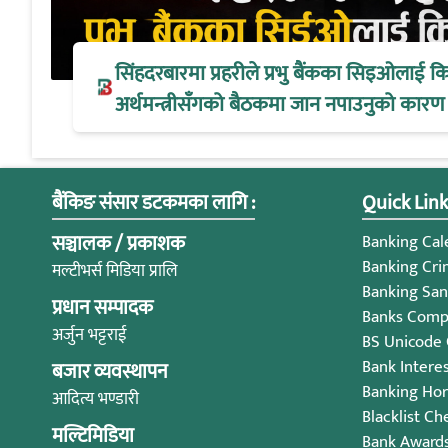
सिंहदरबारमा प्रहरीले प्रभु बैंकका सिइओलाई क
अर्थमन्त्रीसँगको बैठकमा जान नपाउनुको कारण
बैंकिङ संसार डटकमका लागि :
Quick Link
सञ्चालक / प्रकाशक
Banking Cale
Banking Cri
मल्टीभर्स मिडिया प्रालि
Banking San
प्रधान सम्पादक
Banks Compl
अर्जुन भट्टराई
BS Unicode
Bank Intere
बजार व्यवस्थापन
Banking Ho
आदित्य भण्डारी
Blacklist Ch
मल्टिमिडिया
Bank Award