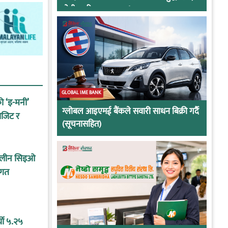
दोषी ठहरिए जान्छ पद !
GLOBAL IME BANK
को ‘इ-मनी’
ग्लोबल आइएमई बैंकले सवारी साधन बिक्री गर्दै
ोजिट र
(सूचनासहित)
कालीन सिइओ
ागत
यो ५.२५