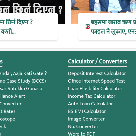
िन छिर्न दिएन ?
बहसमा खराब ऋण प्रोभ
 यस्तो…
फाइल नै लुकाए, एन
s
Calculator / Converters
ndar, Aaja Kati Gate ?
Deposit Interest Calculator
me Case Study (BCCS)
Office Internet Speed Test
sar Sutukka Gunaso
Loan Eligibility Calculator
iance Alert
Income Tax Calculator
 Converter
Auto Loan Calculator
st Rates
BS EMI Calculator
roscope
Image Converter
eck
No. Converter
s
Word to PDF