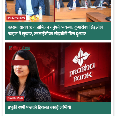
BANKING NEWS
बहसमा खराब ऋण प्रोभिजन गर्नुपर्ने व्यवस्था: कुमारीका सिइओले
फाइल नै लुकाए, एनआईसीका सीइओले चित्त दु:खाए
PRABHU BANK
प्रभुकी रश्मी पन्तको हिरासत बसाई लम्बियो