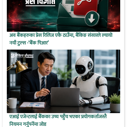
अव बैंकहरुका प्रेस रिलिज एकै ठाउँमा, बैंकिङ संसारले ल्यायो
नयाँ टुल्स -‘बैंक पिआर’
एआई एजेन्टलाई बैंकका उच्च पहुँच भएका प्रयोगकर्ताजस्तै
नियमन गर्नुपर्नेमा जोड