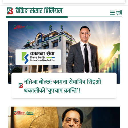
बैंकिङ संसार प्रिमियम
सबै
नतिजा बोल्छ: कामना सेवाभित्र सिइओ
थकालीको ‘चुपचाप क्रान्ति’ !