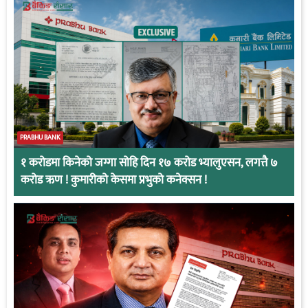
PRABHU BANK
१ करोडमा किनेको जग्गा सोहि दिन १७ करोड भ्यालुएसन, लगत्तै ७
करोड ऋण ! कुमारीको केसमा प्रभुको कनेक्सन !