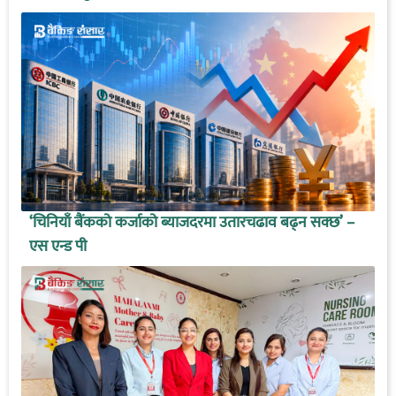
‘चिनियाँ बैंकको कर्जाको ब्याजदरमा उतारचढाव बढ्न सक्छ’ –
एस एन्ड पी