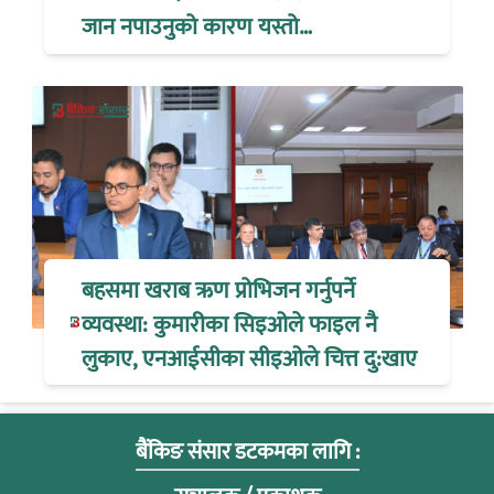
जान नपाउनुको कारण यस्तो…
बहसमा खराब ऋण प्रोभिजन गर्नुपर्ने
व्यवस्था: कुमारीका सिइओले फाइल नै
लुकाए, एनआईसीका सीइओले चित्त दु:खाए
बैंकिङ संसार डटकमका लागि :