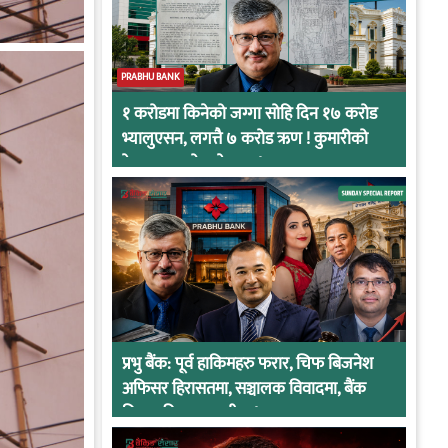
PRABHU BANK
१ करोडमा किनेको जग्गा सोहि दिन १७ करोड
भ्यालुएसन, लगत्तै ७ करोड ऋण ! कुमारीको
केसमा प्रभुको कनेक्सन !
प्रभु बैंक: पूर्व हाकिमहरु फरार, चिफ बिजनेश
अफिसर हिरासतमा, सञ्चालक विवादमा, बैंक
नियामकीय कारवाहीमा !