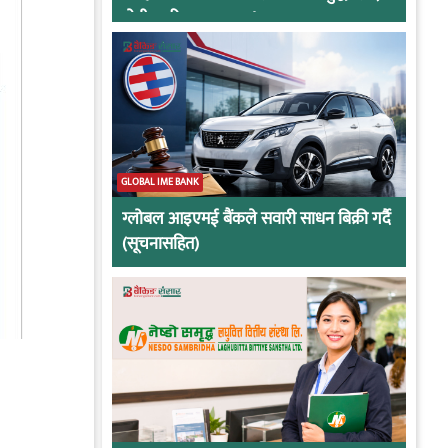
दोषी ठहरिए जान्छ पद !
GLOBAL IME BANK
ग्लोबल आइएमई बैंकले सवारी साधन बिक्री गर्दै
(सूचनासहित)