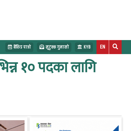
EN
बैंकिङ पात्रो
सुटुक्क गुनासो
KYB
िभिन्न १० पदका लागि