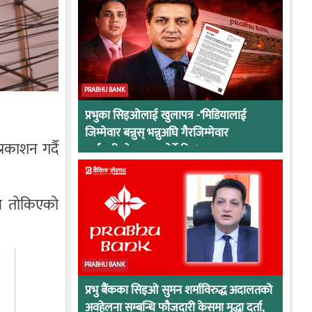
PRABHU BANK
प्रभुका सिइओलाई खुलापत्र -‘मिडियालाई
जिम्मेवार बन्नुस् भन्नुअघि गैरजिम्मेवार
रकाशन गर्दै
कर्मचारीको व्यवहार हेर्ने कि !
्र तोकिएको
PRABHU BANK
प्रभु बैंकका सिइओ सुमन शर्माविरुद्ध अदालतको
अवहेलना सम्बन्धि फौजदारी केसमा मुद्धा दर्ता,