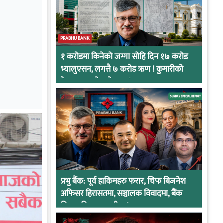
PRABHU BANK
१ करोडमा किनेको जग्गा सोहि दिन १७ करोड
भ्यालुएसन, लगत्तै ७ करोड ऋण ! कुमारीको
केसमा प्रभुको कनेक्सन !
प्रभु बैंक: पूर्व हाकिमहरु फरार, चिफ बिजनेश
अफिसर हिरासतमा, सञ्चालक विवादमा, बैंक
नियामकीय कारवाहीमा !