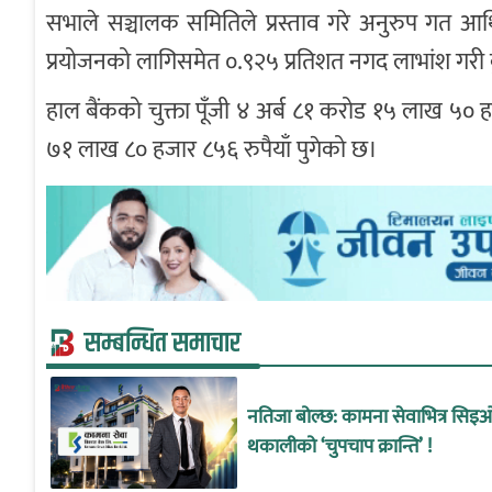
सभाले सञ्चालक समितिले प्रस्ताव गरे अनुरुप गत 
प्रयोजनको लागिसमेत ०.९२५ प्रतिशत नगद लाभांश गरी कु
हाल बैंकको चुक्ता पूँजी ४ अर्ब ८१ करोड १५ लाख ५० ह
७१ लाख ८० हजार ८५६ रुपैयाँ पुगेको छ।
सम्बन्धित समाचार
नतिजा बोल्छ: कामना सेवाभित्र सिइ
थकालीको ‘चुपचाप क्रान्ति’ !