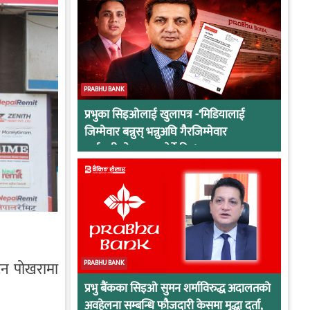
PRABHU BANK
प्रभुका सिइओलाई खुलापत्र -‘मिडियालाई
जिम्मेवार बन्नुस् भन्नुअघि गैरजिम्मेवार
कर्मचारीको व्यवहार हेर्ने कि !
टन पोखरामा
PRABHU BANK
प्रभु बैंकका सिइओ सुमन शर्माविरुद्ध अदालतको
अवहेलना सम्बन्धि फौजदारी केसमा मुद्धा दर्ता,