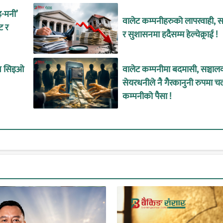
इ-मनी’
वालेट कम्पनीहरुको लापरवाही, सा
ट र
र सुशासनमा हदैसम्म हेल्चेक्र्राई !
ीन सिइओ
वालेट कम्पनीमा बदमासी, सञ्चाल
सेयरधनीले नै गैरकानुनी रुपमा च
कम्पनीको पैसा !