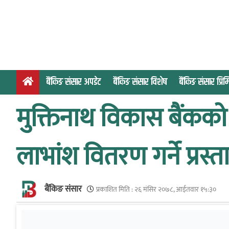
S
k
i
p
t
o
बैंकिङ संसार अपडेट
बैंकिङ संसार विशेष
बैंकिङ संसार प्र
c
o
मुक्तिनाथ विकास बैंकको 
n
t
e
लाभांश वितरण गर्ने प्रस्
n
t
बैंकिङ संसार
प्रकाशित मिति :
२६ मंसिर २०७८, आईतवार १५:३०