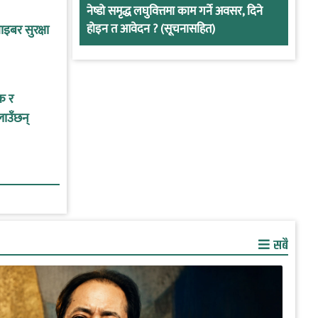
नेष्डो समृद्ध लघुवित्तमा काम गर्ने अवसर, दिने
होइन त आवेदन ? (सूचनासहित)
इबर सुरक्षा
क र
लाउँछन्
सबै