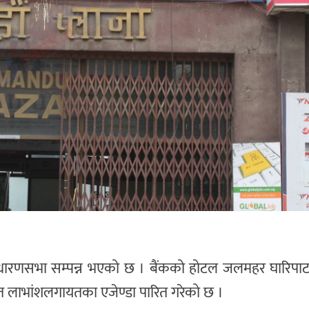
क साधारणसभा सम्पन्न भएको छ । बैंकको होटल जलमहर घारिपा
वित लाभांशलगायतका एजेण्डा पारित गरेको छ ।