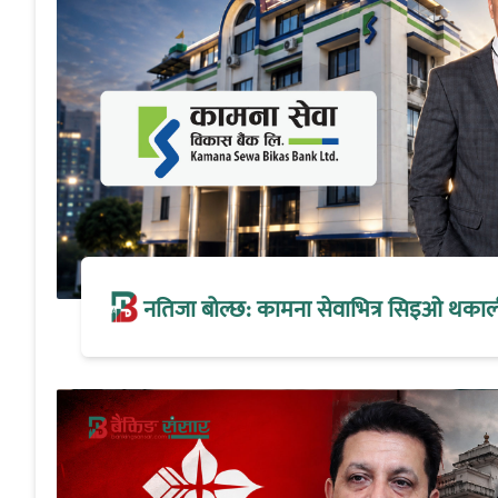
नतिजा बोल्छ: कामना सेवाभित्र सिइओ थकालीको