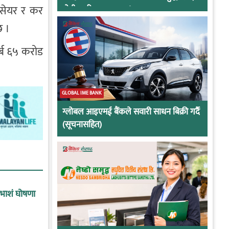
 सेयर र कर
दोषी ठहरिए जान्छ पद !
छ ।
र्ब ६५ करोड
GLOBAL IME BANK
ग्लोबल आइएमई बैंकले सवारी साधन बिक्री गर्दै
(सूचनासहित)
ाभाशं घोषणा