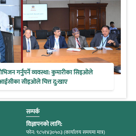
िजन गर्नुपर्ने व्यवस्था: कुमारीका सिइओले
आईसीका सीइओले चित्त दु:खाए
सम्पर्क
विज्ञापनको लागि:
फोन: ९८५१४३०५०३ (कार्यालय समयमा मात्र)