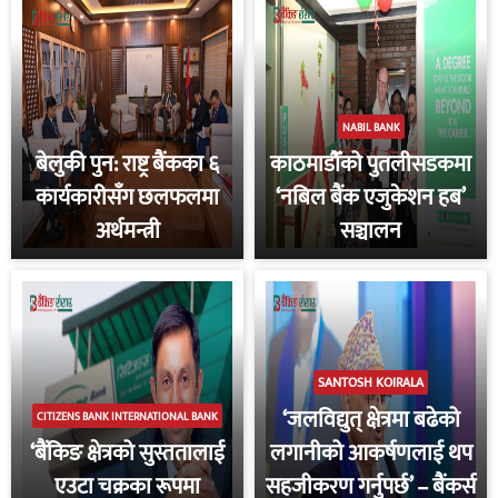
NABIL BANK
बेलुकी पुन: राष्ट्र बैंकका ६
काठमाडौँको पुतलीसडकमा
कार्यकारीसँग छलफलमा
‘नबिल बैंक एजुकेशन हब’
अर्थमन्त्री
सञ्चालन
SANTOSH KOIRALA
‘जलविद्युत् क्षेत्रमा बढेको
CITIZENS BANK INTERNATIONAL BANK
‘बैंकिङ क्षेत्रको सुस्ततालाई
लगानीको आकर्षणलाई थप
एउटा चक्रका रूपमा
सहजीकरण गर्नुपर्छ’ – बैंकर्स