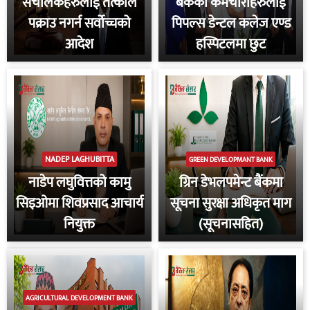
संचालकहरुलाई तत्काल
बैंकका कर्मचारीहरुलाई
पक्राउ नगर्न सर्वोच्चको
पिपल्स डेन्टल कलेज एण्ड
आदेश
हस्पिटलमा छुट
NADEP LAGHUBITTA
GREEN DEVELOPMANT BANK
नाडेप लघुवित्तको कामु
ग्रिन डेभलपमेन्ट बैंकमा
सिइओमा शिवप्रसाद आचार्य
सूचना सुरक्षा अधिकृत माग
नियुक्त
(सूचनासहित)
AGRICULTURAL DEVELOPMENT BANK