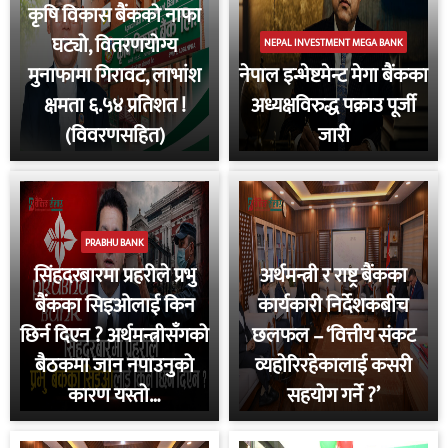
कृषि विकास बैंकको नाफा
घट्यो, वितरणयोग्य
NEPAL INVESTMENT MEGA BANK
मुनाफामा गिरावट, लाभांश
नेपाल इन्भेष्टमेन्ट मेगा बैंकका
क्षमता ६.५४ प्रतिशत !
अध्यक्षविरुद्ध पक्राउ पूर्जी
(विवरणसहित)
जारी
PRABHU BANK
सिंहदरबारमा प्रहरीले प्रभु
अर्थमन्त्री र राष्ट्र बैंकका
बैंकका सिइओलाई किन
कार्यकारी निर्देशकबीच
छिर्न दिएन ? अर्थमन्त्रीसँगको
छलफल – ‘वित्तीय संकट
बैठकमा जान नपाउनुको
व्यहोरिरहेकालाई कसरी
कारण यस्तो…
सहयोग गर्ने ?’