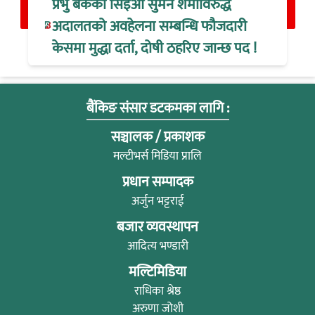
प्रभु बैंकका सिइओ सुमन शर्माविरुद्ध
अदालतको अवहेलना सम्बन्धि फौजदारी
केसमा मुद्धा दर्ता, दोषी ठहरिए जान्छ पद !
बैंकिङ संसार डटकमका लागि :
सञ्चालक / प्रकाशक
मल्टीभर्स मिडिया प्रालि
प्रधान सम्पादक
अर्जुन भट्टराई
बजार व्यवस्थापन
आदित्य भण्डारी
मल्टिमिडिया
राधिका श्रेष्ठ
अरुणा जोशी