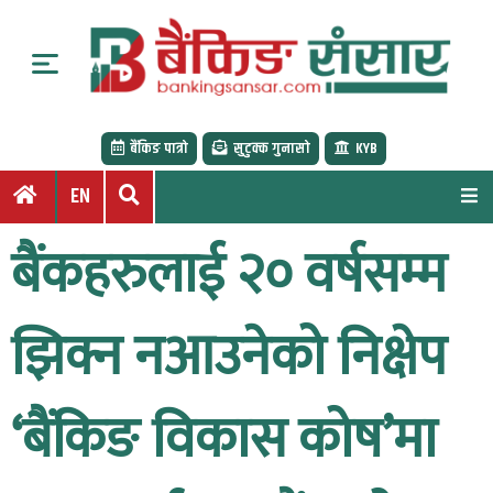
S
k
i
p
t
बैंकिङ पात्रो
सुटुक्क गुनासो
KYB
o
c
EN
o
n
बैंकहरुलाई २० वर्षसम्म
t
e
n
झिक्न नआउनेको निक्षेप
t
‘बैंकिङ विकास कोष’मा