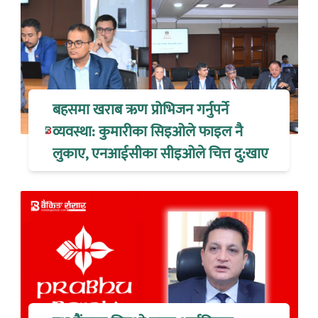
बहसमा खराब ऋण प्रोभिजन गर्नुपर्ने
व्यवस्था: कुमारीका सिइओले फाइल नै
लुकाए, एनआईसीका सीइओले चित्त दु:खाए