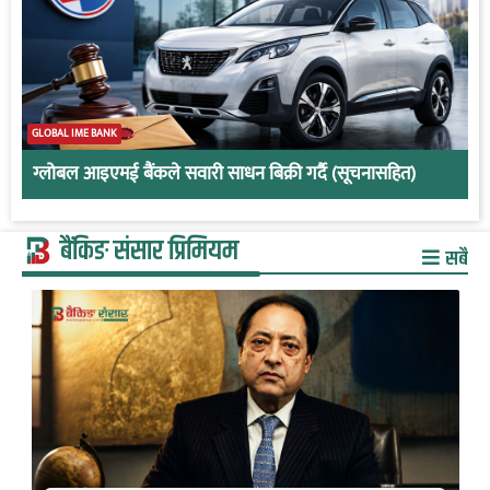
GLOBAL IME BANK
ग्लोबल आइएमई बैंकले सवारी साधन बिक्री गर्दै (सूचनासहित)
बैंकिङ संसार प्रिमियम
सबै