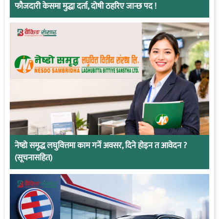
फौजदारी केसमा मुद्धा दर्ता, दोषी ठहरिए जान्छ पद !
नेष्डो समृद्ध लघुवित्तमा काम गर्ने अवसर, दिने होइन त आवेदन ?
(सूचनासहित)