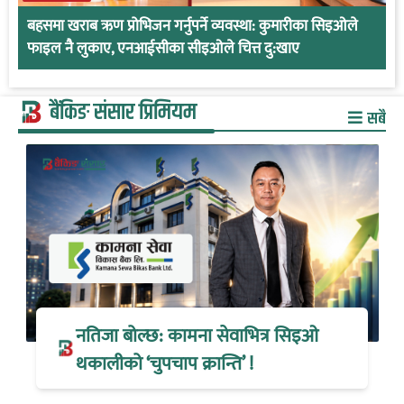
बहसमा खराब ऋण प्रोभिजन गर्नुपर्ने व्यवस्था: कुमारीका सिइओले
फाइल नै लुकाए, एनआईसीका सीइओले चित्त दु:खाए
बैंकिङ संसार प्रिमियम
सबै
नतिजा बोल्छ: कामना सेवाभित्र सिइओ
थकालीको ‘चुपचाप क्रान्ति’ !