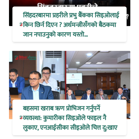
सिंहदरबारमा प्रहरीले प्रभु बैंकका सिइओलाई
किन छिर्न दिएन ? अर्थमन्त्रीसँगको बैठकमा
जान नपाउनुको कारण यस्तो…
बहसमा खराब ऋण प्रोभिजन गर्नुपर्ने
व्यवस्था: कुमारीका सिइओले फाइल नै
लुकाए, एनआईसीका सीइओले चित्त दु:खाए