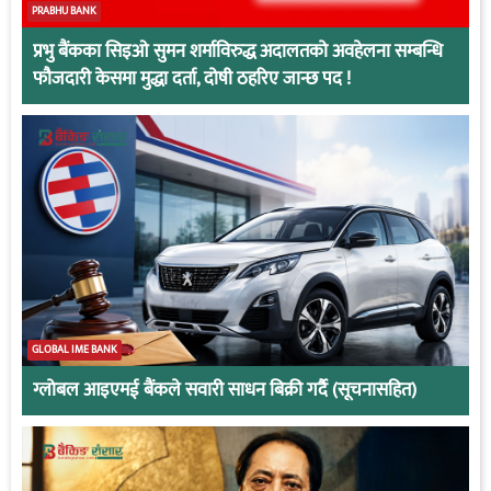
PRABHU BANK
प्रभु बैंकका सिइओ सुमन शर्माविरुद्ध अदालतको अवहेलना सम्बन्धि
फौजदारी केसमा मुद्धा दर्ता, दोषी ठहरिए जान्छ पद !
GLOBAL IME BANK
ग्लोबल आइएमई बैंकले सवारी साधन बिक्री गर्दै (सूचनासहित)