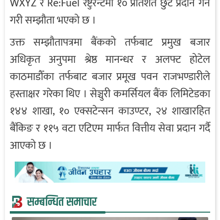
WXYZ र Re:Fuel रेष्टुरेन्टमा १० प्रतिशत छुट प्रदान गर्ने
गरी सम्झौता भएको छ ।
उक्त सम्झौतापत्रमा बैंकको तर्फबाट प्रमुख बजार
अधिकृत अनुपमा श्रेष्ठ मानन्धर र अलफ्ट होटेल
काठमाडौँका तर्फबाट बजार प्रमूख पवन राजभण्डारीले
हस्ताक्षर गरेका थिए । सेञ्चुरी कमर्सियल बैंक लिमिटेडका
१४४ शाखा, १० एक्सटेन्सन काउण्टर, २४ शाखारहित
बैंकिङ र ११५ वटा एटिएम मार्फत वित्तीय सेवा प्रदान गर्दै
आएको छ ।
सम्बन्धित समाचार