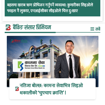
बहसमा खराब ऋण प्रोभिजन गर्नुपर्ने व्यवस्था: कुमारीका सिइओले
फाइल नै लुकाए, एनआईसीका सीइओले चित्त दु:खाए
बैंकिङ संसार प्रिमियम
सबै
नतिजा बोल्छ: कामना सेवाभित्र सिइओ
थकालीको ‘चुपचाप क्रान्ति’ !