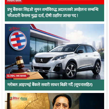
PRABHU BANK
प्रभु बैंकका सिइओ सुमन शर्माविरुद्ध अदालतको अवहेलना सम्बन्धि
फौजदारी केसमा मुद्धा दर्ता, दोषी ठहरिए जान्छ पद !
GLOBAL IME BANK
ग्लोबल आइएमई बैंकले सवारी साधन बिक्री गर्दै (सूचनासहित)