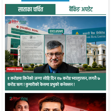
साताका चर्चित
बैंकिङ अपडेट
PRABHU BANK
१ करोडमा किनेको जग्गा सोहि दिन १७ करोड भ्यालुएसन, लगत्तै ७
करोड ऋण ! कुमारीको केसमा प्रभुको कनेक्सन !