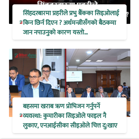
सिंहदरबारमा प्रहरीले प्रभु बैंकका सिइओलाई
किन छिर्न दिएन ? अर्थमन्त्रीसँगको बैठकमा
जान नपाउनुको कारण यस्तो…
बहसमा खराब ऋण प्रोभिजन गर्नुपर्ने
व्यवस्था: कुमारीका सिइओले फाइल नै
लुकाए, एनआईसीका सीइओले चित्त दु:खाए