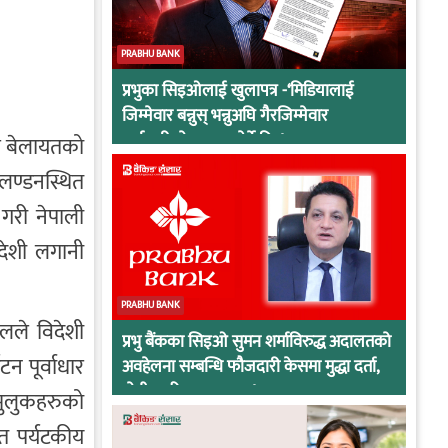
PRABHU BANK
प्रभुका सिइओलाई खुलापत्र -‘मिडियालाई
जिम्मेवार बन्नुस् भन्नुअघि गैरजिम्मेवार
कर्मचारीको व्यवहार हेर्ने कि !
ले बेलायतको
लण्डनस्थित
 गरी नेपाली
िदेशी लगानी
PRABHU BANK
ालले विदेशी
प्रभु बैंकका सिइओ सुमन शर्माविरुद्ध अदालतको
यटन पूर्वाधार
अवहेलना सम्बन्धि फौजदारी केसमा मुद्धा दर्ता,
दोषी ठहरिए जान्छ पद !
 मुलुकहरुको
ृत पर्यटकीय