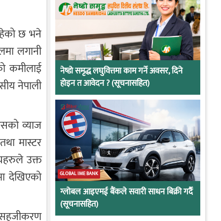
रहेको छ भने
पालमा लगानी
आएको कमीलाई
नेष्डो समृद्ध लघुवित्तमा काम गर्ने अवसर, दिने
होइन त आवेदन ? (सूचनासहित)
ासीय नेपाली
्यसको व्याज
तथा मास्टर
यहरुले उक्त
रमा देखिएको
GLOBAL IME BANK
ग्लोबल आइएमई बैंकले सवारी साधन बिक्री गर्दै
(सूचनासहित)
ाउन सहजीकरण