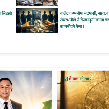
ीन सिइओ
वालेट कम्पनीमा बदमासी, सञ्चाल
सेयरधनीले नै गैरकानुनी रुपमा च
कम्पनीको पैसा !