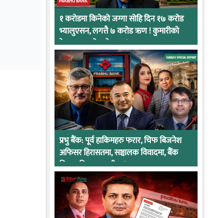
PRABHU BANK
१ करोडमा किनेको जग्गा सोहि दिन १७ करोड
भ्यालुएसन, लगत्तै ७ करोड ऋण ! कुमारीको
केसमा प्रभुको कनेक्सन !
प्रभु बैंक: पूर्व हाकिमहरु फरार, चिफ बिजनेश
अफिसर हिरासतमा, सञ्चालक विवादमा, बैंक
नियामकीय कारवाहीमा !