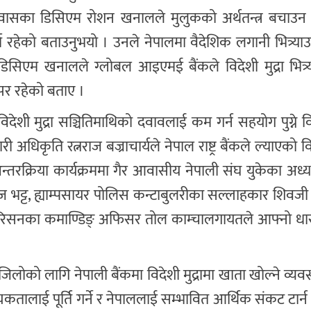
दुतावासका डिसिएम रोशन खनालले मुलुकको अर्थतन्त्र बचाउन
 रहेको बताउनुभयो । उनले नेपालमा वैदेशिक लगानी भित्र्या
सिएम खनालले ग्लोबल आइएमई बैंकले विदेशी मुद्रा भित्र्
्पर रहेको बताए ।
ेशी मुद्रा सञ्चितिमाथिको दवावलाई कम गर्न सहयोग पुग्ने व
अधिकृति रत्नराज बज्राचार्यले नेपाल राष्ट्र बैंकले ल्याएको विद
न्तरक्रिया कार्यक्रममा गैर आवासीय नेपाली संघ युकेका अध्यक्ष
ाज भट्ट, ह्याम्पसायर पोलिस कन्टाबुलरीका सल्लाहकार शिवजी श्र
 ग्यारिसनका कमाण्डिङ् अफिसर तोल काम्चालगायतले आफ्नो ध
िलोको लागि नेपाली बैंकमा विदेशी मुद्रामा खाता खोल्ने व्यवस
तालाई पूर्ति गर्ने र नेपाललाई सम्भावित आर्थिक संकट टार्न स