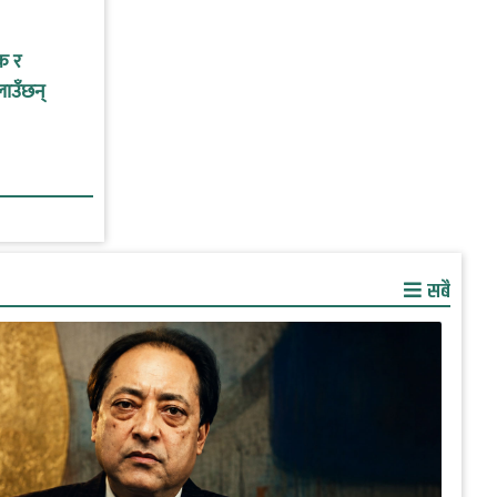
क र
लाउँछन्
सबै