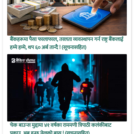
बैंकहरूमा पैसा फालाफाल, तरलता व्यवस्थापन गर्न राष्ट्र बैंकलाई
हम्मे हम्मे, थप ६० अर्ब तान्दै ! (सूचनासहित)
चेक बाउन्स मुद्दामा ४१ वर्षका राममणी त्रिपाठी कलंकीबाट
पक्राउ, अब हुन्छ जेलको बास ! (सूचनासहित)