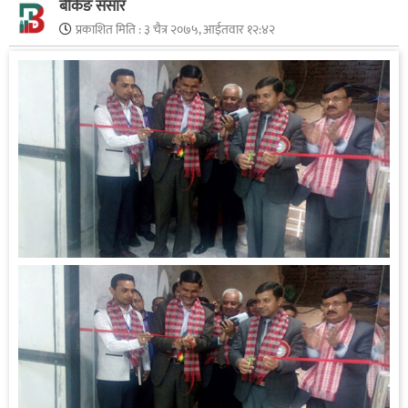
बैंकिङ संसार
प्रकाशित मिति :
३ चैत्र २०७५, आईतवार १२:४२