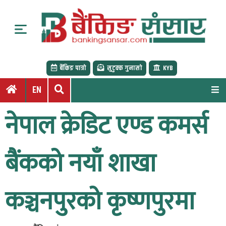
S
k
i
p
t
बैंकिङ पात्रो
सुटुक्क गुनासो
KYB
o
c
EN
o
n
नेपाल क्रेडिट एण्ड कमर्स
t
e
n
बैंकको नयाँ शाखा
t
कञ्चनपुरको कृष्णपुरमा