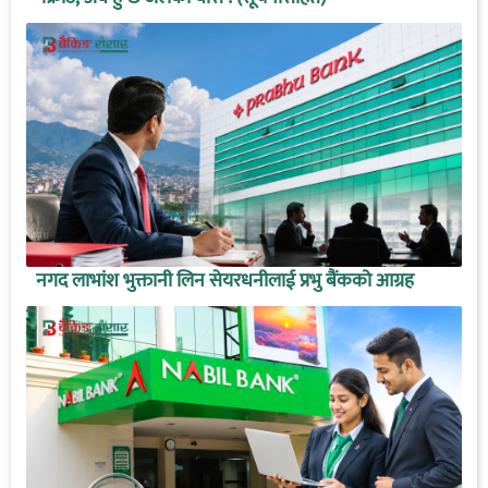
नगद लाभांश भुक्तानी लिन सेयरधनीलाई प्रभु बैंकको आग्रह