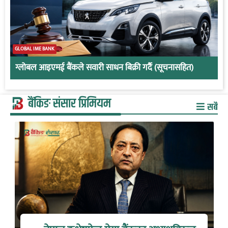
GLOBAL IME BANK
ग्लोबल आइएमई बैंकले सवारी साधन बिक्री गर्दै (सूचनासहित)
बैंकिङ संसार प्रिमियम
सबै