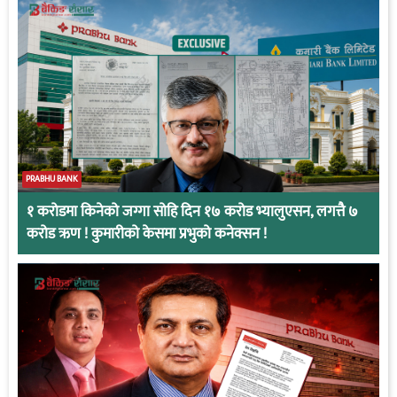
PRABHU BANK
१ करोडमा किनेको जग्गा सोहि दिन १७ करोड भ्यालुएसन, लगत्तै ७
करोड ऋण ! कुमारीको केसमा प्रभुको कनेक्सन !