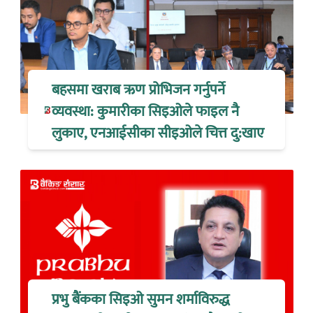
बहसमा खराब ऋण प्रोभिजन गर्नुपर्ने
व्यवस्था: कुमारीका सिइओले फाइल नै
लुकाए, एनआईसीका सीइओले चित्त दु:खाए
प्रभु बैंकका सिइओ सुमन शर्माविरुद्ध