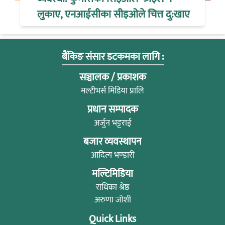
लुकाए, एनआईसीका सीइओले चित्त दु:खाए
बैंकिङ संसार डटकमका लागि :
सञ्चालक / प्रकाशक
मल्टीभर्स मिडिया प्रालि
प्रधान सम्पादक
अर्जुन भट्टराई
बजार व्यवस्थापन
आदित्य भण्डारी
मल्टिमिडिया
राधिका श्रेष्ठ
अरुणा जोशी
Quick Links