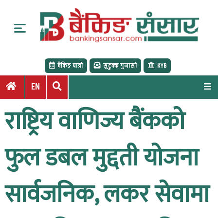
S
k
i
p
t
बैंकिङ पात्रो
सुटुक्क गुनासो
KYB
o
c
EN
o
n
राष्ट्रिय वाणिज्य बैंकको
t
e
n
फुल डबल मुद्दती योजना
t
सार्वजनिक, लकर सेवामा