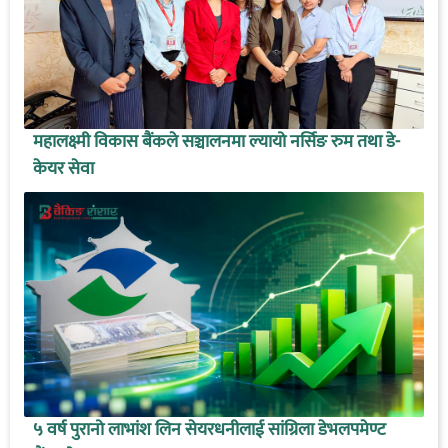
महालक्ष्मी विकास बैंकले सञ्चालनमा ल्यायो नर्सिङ रुम तथा डे-
केयर सेवा
५ वर्ष पुरानो लाभांश लिन सेयरधनीलाई सांग्रिला डेभलपमेण्ट