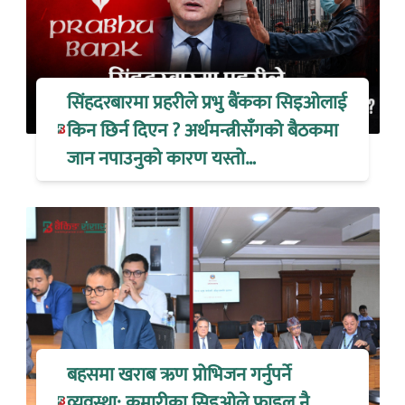
सिंहदरबारमा प्रहरीले प्रभु बैंकका सिइओलाई
किन छिर्न दिएन ? अर्थमन्त्रीसँगको बैठकमा
जान नपाउनुको कारण यस्तो…
बहसमा खराब ऋण प्रोभिजन गर्नुपर्ने
व्यवस्था: कुमारीका सिइओले फाइल नै