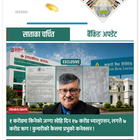
साताका चर्चित
बैंकिङ अपडेट
PRABHU BANK
१ करोडमा किनेको जग्गा सोहि दिन १७ करोड भ्यालुएसन, लगत्तै ७
करोड ऋण ! कुमारीको केसमा प्रभुको कनेक्सन !