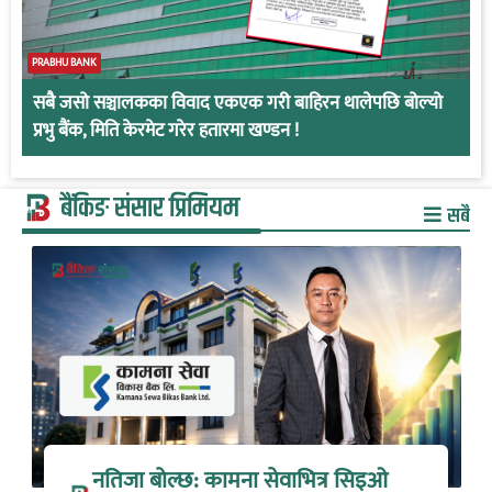
PRABHU BANK
सबै जसो सञ्चालकका विवाद एकएक गरी बाहिरन थालेपछि बोल्यो
प्रभु बैंक, मिति केरमेट गरेर हतारमा खण्डन !
बैंकिङ संसार प्रिमियम
सबै
नतिजा बोल्छ: कामना सेवाभित्र सिइओ