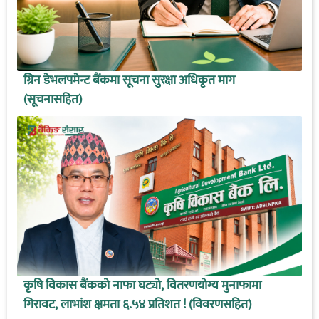
ग्रिन डेभलपमेन्ट बैंकमा सूचना सुरक्षा अधिकृत माग
(सूचनासहित)
कृषि विकास बैंकको नाफा घट्यो, वितरणयोग्य मुनाफामा
गिरावट, लाभांश क्षमता ६.५४ प्रतिशत ! (विवरणसहित)