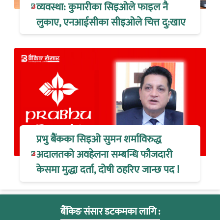
व्यवस्था: कुमारीका सिइओले फाइल नै
लुकाए, एनआईसीका सीइओले चित्त दु:खाए
प्रभु बैंकका सिइओ सुमन शर्माविरुद्ध
अदालतको अवहेलना सम्बन्धि फौजदारी
केसमा मुद्धा दर्ता, दोषी ठहरिए जान्छ पद !
बैंकिङ संसार डटकमका लागि :