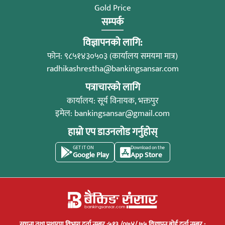
Gold Price
सम्पर्क
विज्ञापनको लागि:
फोन: ९८५१४३०५०३ (कार्यालय समयमा मात्र)
radhikashrestha@bankingsansar.com
पत्राचारको लागि
कार्यालय: सूर्य विनायक, भक्तपुर
इमेल:
bankingsansar@gmail.com
हाम्रो एप डाउनलोड गर्नुहोस्
GET IT ON
Download on the
Google Play
App Store
सूचना तथा प्रशारण विभाग दर्ता नम्बर :५१३ /०७४/ ७५ विज्ञापन बोर्ड दर्ता नम्बर :