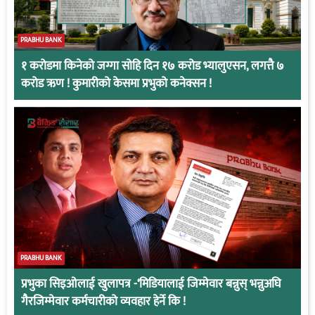
PRABHU BANK
१ करोडमा किनेको जग्गा सोहि दिन १७ करोड भ्यालुएसन, लगत्तै ७
करोड ऋण ! कुमारीको केसमा प्रभुको कनेक्सन !
PRABHU BANK
प्रभुका सिइओलाई खुलापत्र -‘मिडियालाई जिम्मेवार बन्नुस् भन्नुअघि
गैरजिम्मेवार कर्मचारीको व्यवहार हेर्ने कि !