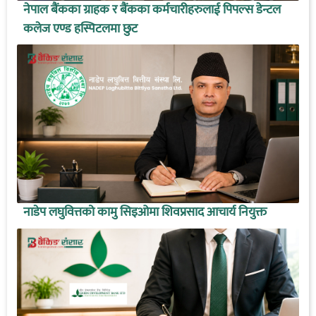
नेपाल बैंकका ग्राहक र बैंकका कर्मचारीहरुलाई पिपल्स डेन्टल
कलेज एण्ड हस्पिटलमा छुट
नाडेप लघुवित्तको कामु सिइओमा शिवप्रसाद आचार्य नियुक्त