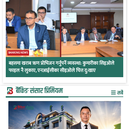
BANKING NEWS
बहसमा खराब ऋण प्रोभिजन गर्नुपर्ने व्यवस्था: कुमारीका सिइओले
फाइल नै लुकाए, एनआईसीका सीइओले चित्त दु:खाए
बैंकिङ संसार प्रिमियम
सबै