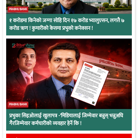
PRABHU BANK
१ करोडमा किनेको जग्गा सोहि दिन १७ करोड भ्यालुएसन, लगत्तै ७
करोड ऋण ! कुमारीको केसमा प्रभुको कनेक्सन !
PRABHU BANK
प्रभुका सिइओलाई खुलापत्र -‘मिडियालाई जिम्मेवार बन्नुस् भन्नुअघि
गैरजिम्मेवार कर्मचारीको व्यवहार हेर्ने कि !