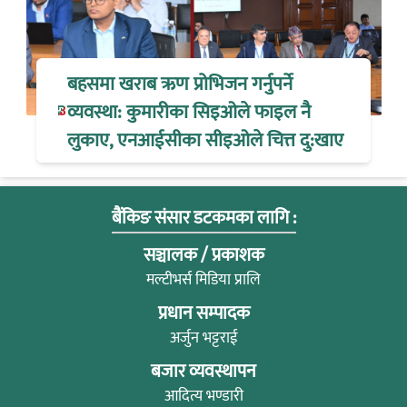
बहसमा खराब ऋण प्रोभिजन गर्नुपर्ने
व्यवस्था: कुमारीका सिइओले फाइल नै
लुकाए, एनआईसीका सीइओले चित्त दु:खाए
बैंकिङ संसार डटकमका लागि :
सञ्चालक / प्रकाशक
मल्टीभर्स मिडिया प्रालि
प्रधान सम्पादक
अर्जुन भट्टराई
बजार व्यवस्थापन
आदित्य भण्डारी