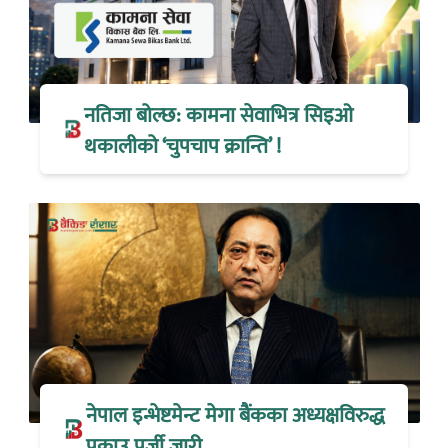
नतिजा बोल्छ: कामना सेवाभित्र सिइओ
थकालीको ‘चुपचाप क्रान्ति’ !
नेपाल इन्भेष्टमेन्ट मेगा बैंकका अध्यक्षविरुद्ध
पक्राउ पूर्जी जारी