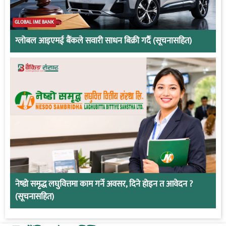
GLOBAL IME BANK
ग्लोबल आइएमई बैंकले सवारी साधन बिक्री गर्दै (सूचनासहित)
नेष्डो समृद्ध लघुवित्तमा काम गर्ने अवसर, दिने होइन त आवेदन ?
(सूचनासहित)