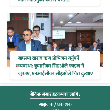
बहसमा खराब ऋण प्रोभिजन गर्नुपर्ने
व्यवस्था: कुमारीका सिइओले फाइल नै
लुकाए, एनआईसीका सीइओले चित्त दु:खाए
बैंकिङ संसार डटकमका लागि :
सञ्चालक / प्रकाशक