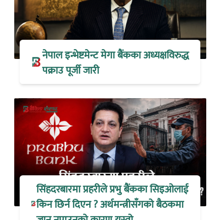
नेपाल इन्भेष्टमेन्ट मेगा बैंकका अध्यक्षविरुद्ध
पक्राउ पूर्जी जारी
सिंहदरबारमा प्रहरीले प्रभु बैंकका सिइओलाई
किन छिर्न दिएन ? अर्थमन्त्रीसँगको बैठकमा
जान नपाउनुको कारण यस्तो…