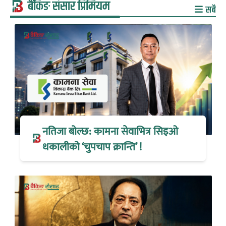
बैंकिङ संसार प्रिमियम
सबै
नतिजा बोल्छ: कामना सेवाभित्र सिइओ
थकालीको ‘चुपचाप क्रान्ति’ !