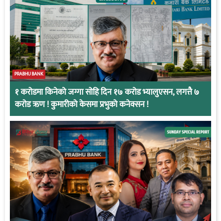
PRABHU BANK
१ करोडमा किनेको जग्गा सोहि दिन १७ करोड भ्यालुएसन, लगत्तै ७
करोड ऋण ! कुमारीको केसमा प्रभुको कनेक्सन !