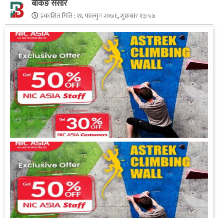
बैंकिङ संसार
प्रकाशित मिति :
१६ फाल्गुन २०७६, शुक्रबार १३:५७