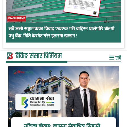
PRABHU BANK
सबै जसो सञ्चालकका विवाद एकएक गरी बाहिरन थालेपछि बोल्यो
प्रभु बैंक, मिति केरमेट गरेर हतारमा खण्डन !
बैंकिङ संसार प्रिमियम
सबै
नतिजा बोल्छ: कामना सेवाभित्र सिइओ