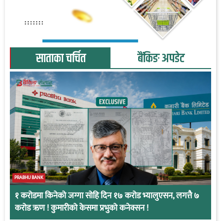
साताका चर्चित
बैंकिङ अपडेट
PRABHU BANK
१ करोडमा किनेको जग्गा सोहि दिन १७ करोड भ्यालुएसन, लगत्तै ७
करोड ऋण ! कुमारीको केसमा प्रभुको कनेक्सन !