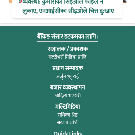
व्यवस्था: कुमारीका सिइओले फाइल नै
लुकाए, एनआईसीका सीइओले चित्त दु:खाए
बैंकिङ संसार डटकमका लागि :
सञ्चालक / प्रकाशक
मल्टीभर्स मिडिया प्रालि
प्रधान सम्पादक
अर्जुन भट्टराई
बजार व्यवस्थापन
आदित्य भण्डारी
मल्टिमिडिया
राधिका श्रेष्ठ
अरुणा जोशी
Quick Links