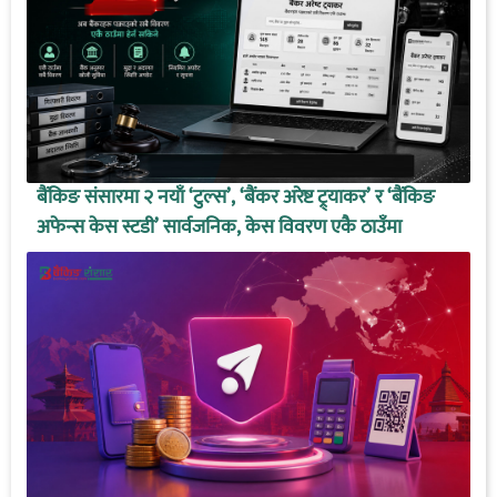
बैंकिङ संसारमा २ नयाँ ‘टुल्स’, ‘बैंकर अरेष्ट ट्र्याकर’ र ‘बैंकिङ
अफेन्स केस स्टडी’ सार्वजनिक, केस विवरण एकै ठाउँमा