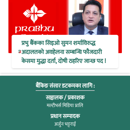
प्रभु बैंकका सिइओ सुमन शर्माविरुद्ध
अदालतको अवहेलना सम्बन्धि फौजदारी
केसमा मुद्धा दर्ता, दोषी ठहरिए जान्छ पद !
बैंकिङ संसार डटकमका लागि :
सञ्चालक / प्रकाशक
मल्टीभर्स मिडिया प्रालि
प्रधान सम्पादक
अर्जुन भट्टराई