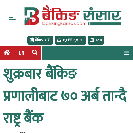
S
k
i
p
t
बैंकिङ पात्रो
सुटुक्क गुनासो
KYB
o
c
EN
o
n
शुक्रबार बैंकिङ
t
e
n
प्रणालीबाट ७० अर्ब तान्दै
t
राष्ट्र बैंक