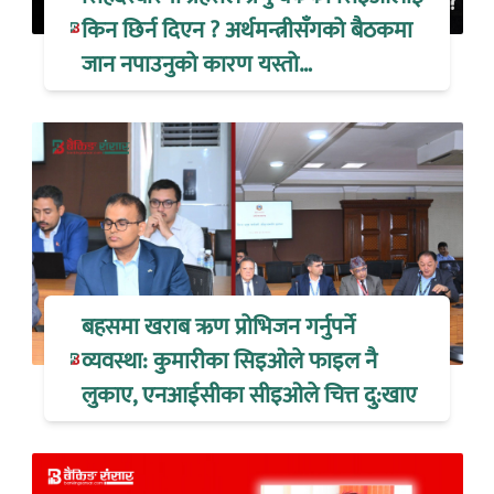
किन छिर्न दिएन ? अर्थमन्त्रीसँगको बैठकमा
जान नपाउनुको कारण यस्तो…
बहसमा खराब ऋण प्रोभिजन गर्नुपर्ने
व्यवस्था: कुमारीका सिइओले फाइल नै
लुकाए, एनआईसीका सीइओले चित्त दु:खाए