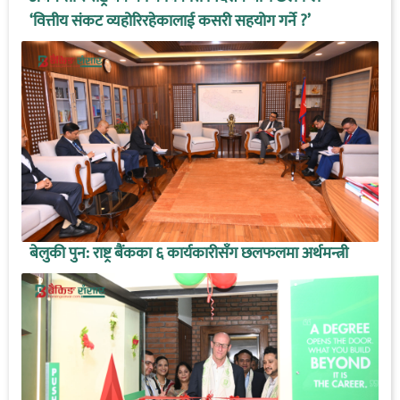
‘वित्तीय संकट व्यहोरिरहेकालाई कसरी सहयोग गर्ने ?’
बेलुकी पुन: राष्ट्र बैंकका ६ कार्यकारीसँग छलफलमा अर्थमन्त्री