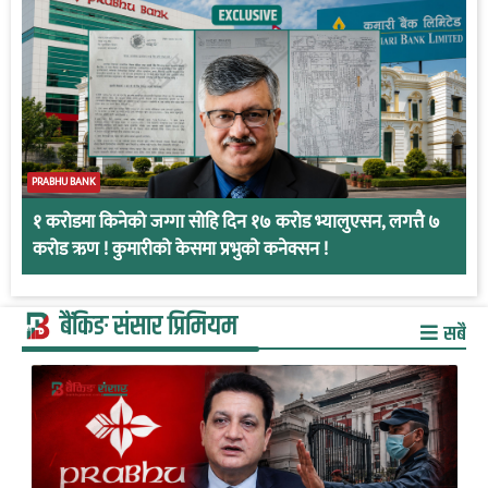
PRABHU BANK
१ करोडमा किनेको जग्गा सोहि दिन १७ करोड भ्यालुएसन, लगत्तै ७
करोड ऋण ! कुमारीको केसमा प्रभुको कनेक्सन !
बैंकिङ संसार प्रिमियम
सबै