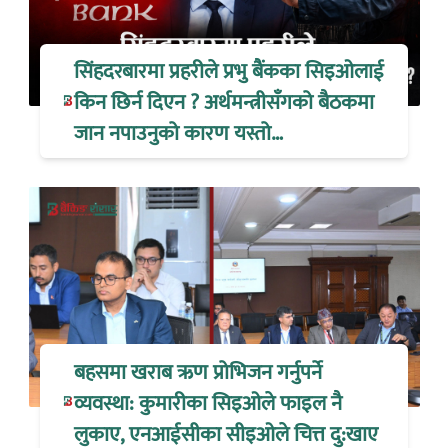
सिंहदरबारमा प्रहरीले प्रभु बैंकका सिइओलाई
किन छिर्न दिएन ? अर्थमन्त्रीसँगको बैठकमा
जान नपाउनुको कारण यस्तो…
बहसमा खराब ऋण प्रोभिजन गर्नुपर्ने
व्यवस्था: कुमारीका सिइओले फाइल नै
लुकाए, एनआईसीका सीइओले चित्त दु:खाए