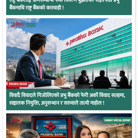
राष्ट्र बैंकलाई ऋणसम्बन्धि फेक विवरण बुझाएको पाइएपछि प्रभु
बैंकमाथि राष्ट्र बैंकको कारवाही !
PRABHU BANK
विवादै विवादले गिजोलिएको प्रभु बैंकको फेरी अर्को विवाद सतहमा,
सञ्चालक नियुक्ति, अनुसन्धान र सरुवाले तात्यो माहोल !