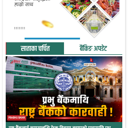
साताका चर्चित
बैंकिङ अपडेट
PRABHU BANK