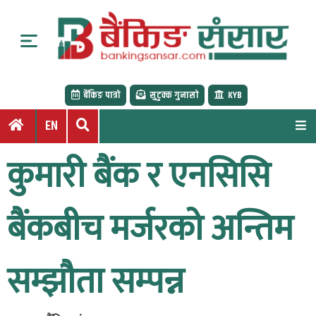
S
k
i
p
t
बैंकिङ पात्रो
सुटुक्क गुनासो
KYB
o
c
EN
o
n
कुमारी बैंक र एनसिसि
t
e
n
बैंकबीच मर्जरको अन्तिम
t
सम्झौता सम्पन्न