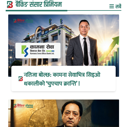
बैंकिङ संसार प्रिमियम
सबै
नतिजा बोल्छ: कामना सेवाभित्र सिइओ
थकालीको ‘चुपचाप क्रान्ति’ !