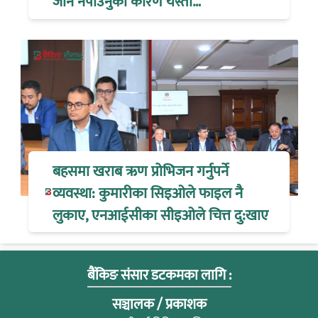
जान नपाउनुको कारण यस्तो…
बहसमा खराब ऋण प्रोभिजन गर्नुपर्ने
व्यवस्था: कुमारीका सिइओले फाइल नै
लुकाए, एनआईसीका सीइओले चित्त दु:खाए
बैंकिङ संसार डटकमका लागि :
सञ्चालक / प्रकाशक