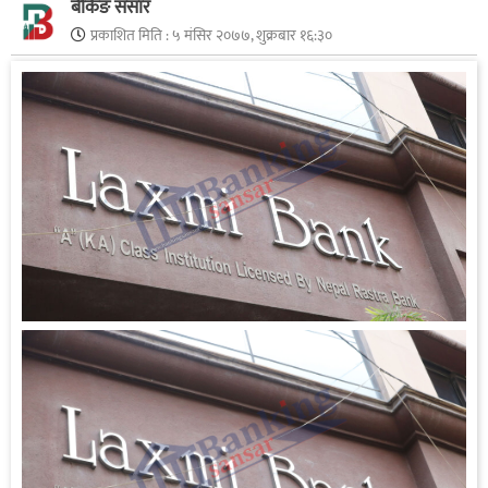
बैंकिङ संसार
प्रकाशित मिति :
५ मंसिर २०७७, शुक्रबार १६:३०