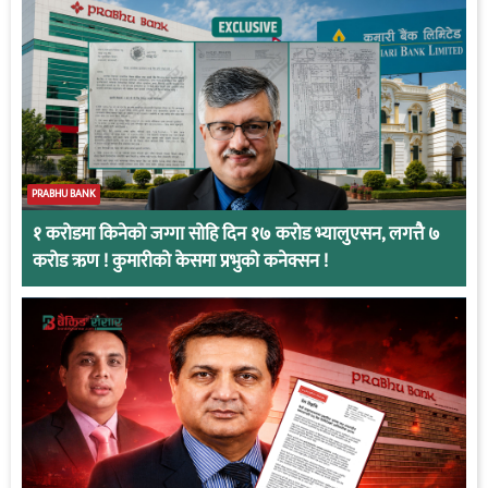
PRABHU BANK
१ करोडमा किनेको जग्गा सोहि दिन १७ करोड भ्यालुएसन, लगत्तै ७
करोड ऋण ! कुमारीको केसमा प्रभुको कनेक्सन !