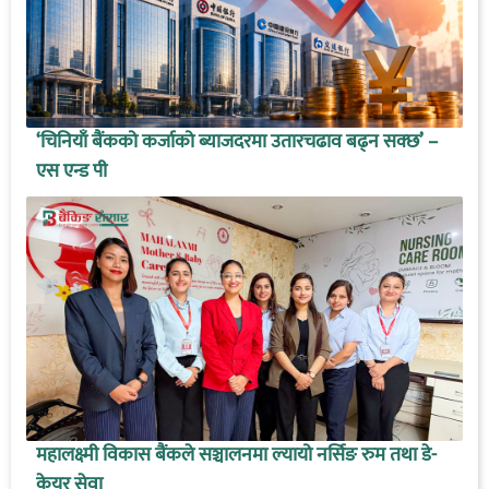
‘चिनियाँ बैंकको कर्जाको ब्याजदरमा उतारचढाव बढ्न सक्छ’ –
एस एन्ड पी
महालक्ष्मी विकास बैंकले सञ्चालनमा ल्यायो नर्सिङ रुम तथा डे-
केयर सेवा