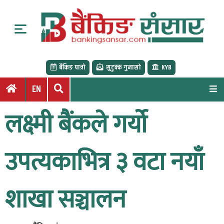
S
k
i
p
t
बैंकिङ पात्रो
सुटुक्क गुनासो
KYB
o
c
EN
o
n
लक्ष्मी बैंकले गर्यो
t
e
n
उपत्यकाभित्र ३ वटा नयाँ
t
शाखा सञ्चालन