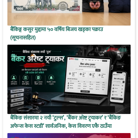
बैंकिङ्ग कसुर मुद्दामा ५० वर्षिय बिजय खड्का पक्राउ
(सूचनासहित)
बैंकिङ संसारमा २ नयाँ ‘टुल्स’, ‘बैंकर अरेष्ट ट्र्याकर’ र ‘बैंकिङ
अफेन्स केस स्टडी’ सार्वजनिक, केस विवरण एकै ठाउँमा