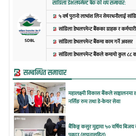
सांग्रिला डेभलपमेन्ट बैंक को थप समाचार:
५ वर्ष पुरानो लाभांश लिन सेयरधनीलाई सांग्
सांग्रिला डेभलपमेन्ट बैंकका ग्राहक र कर्मचार
SDBL
सांग्रिला डेभलपमेन्ट बैंकमा काम गर्ने अवसर
सांग्रिला डेभलपमेन्ट बैंकले कमायो कुल ८८
सम्बन्धित समाचार
महालक्ष्मी विकास बैंकले सञ्चालनमा ल
नर्सिङ रुम तथा डे-केयर सेवा
बैंकिङ्ग कसुर मुद्दामा ५० वर्षिय बिज
पक्राउ (सूचनासहित)