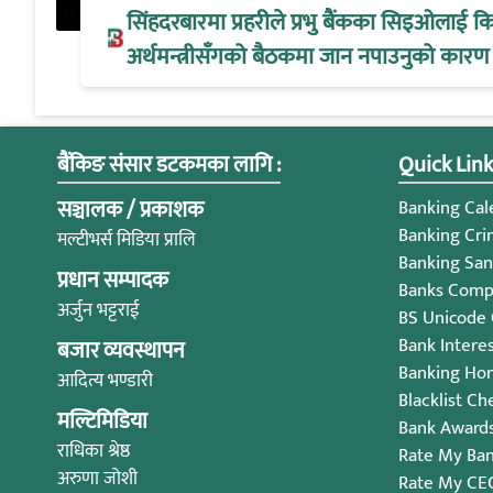
सिंहदरबारमा प्रहरीले प्रभु बैंकका सिइओलाई क
अर्थमन्त्रीसँगको बैठकमा जान नपाउनुको कारण
बैंकिङ संसार डटकमका लागि :
Quick Link
सञ्चालक / प्रकाशक
Banking Cale
Banking Cri
मल्टीभर्स मिडिया प्रालि
Banking San
प्रधान सम्पादक
Banks Compl
अर्जुन भट्टराई
BS Unicode
Bank Intere
बजार व्यवस्थापन
Banking Ho
आदित्य भण्डारी
Blacklist Ch
मल्टिमिडिया
Bank Award
राधिका श्रेष्ठ
Rate My Ba
अरुणा जोशी
Rate My CE