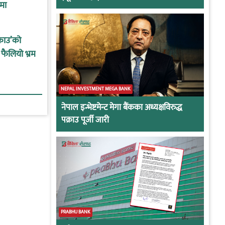
मा
्राउ’को
 फैलियो भ्रम
NEPAL INVESTMENT MEGA BANK
नेपाल इन्भेष्टमेन्ट मेगा बैंकका अध्यक्षविरुद्ध
पक्राउ पूर्जी जारी
PRABHU BANK