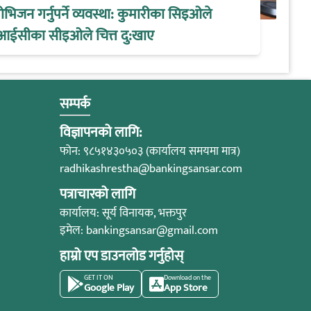
िजन गर्नुपर्ने व्यवस्था: कुमारीका सिइओले
आईसीका सीइओले चित्त दु:खाए
सम्पर्क
विज्ञापनको लागि:
फोन: ९८५१४३०५०३ (कार्यालय समयमा मात्र)
radhikashrestha@bankingsansar.com
पत्राचारको लागि
कार्यालय: सूर्य विनायक, भक्तपुर
इमेल:
bankingsansar@gmail.com
हाम्रो एप डाउनलोड गर्नुहोस्
GET IT ON
Download on the
Google Play
App Store