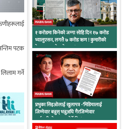
दै ऋणीहरूलाई
PRABHU BANK
१ करोडमा किनेको जग्गा सोहि दिन १७ करोड
भ्यालुएसन, लगत्तै ७ करोड ऋण ! कुमारीको
अन्तिम पटक
केसमा प्रभुको कनेक्सन !
लिलाम गर्ने
PRABHU BANK
प्रभुका सिइओलाई खुलापत्र -‘मिडियालाई
जिम्मेवार बन्नुस् भन्नुअघि गैरजिम्मेवार
कर्मचारीको व्यवहार हेर्ने कि !