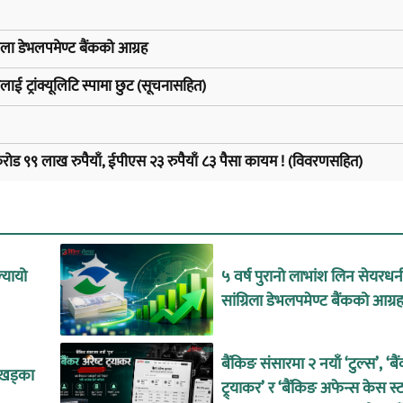
रिला डेभलपमेण्ट बैंकको आग्रह
ीलाई ट्रांक्यूलिटि स्पामा छुट (सूचनासहित)
 करोड ९९ लाख रुपैयाँ, ईपीएस २३ रुपैयाँ ८३ पैसा कायम ! (विवरणसहित)
्यायो
५ वर्ष पुरानो लाभांश लिन सेयरध
सांग्रिला डेभलपमेण्ट बैंकको आग्र
बैंकिङ संसारमा २ नयाँ ‘टुल्स’, ‘बैं
य खड्का
ट्र्याकर’ र ‘बैंकिङ अफेन्स केस स्ट