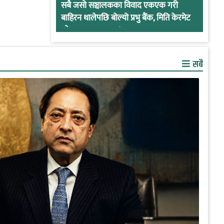
सबै जसो सञ्चालकका विवाद एकएक गरी
बाहिरन थालेपछि बोल्यो प्रभु बैंक, मिति केरमेट
गरेर हतारमा खण्डन !
सबै