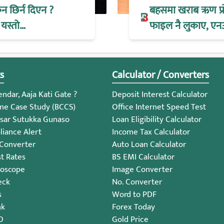
िन छिर्न दिएन ?
बहसमा खराब ऋण प्रोभ
 यस्तो…
फाइल नै लुकाए, एन
s
Calculator / Converters
ndar, Aaja Kati Gate ?
Deposit Interest Calculator
me Case Study (BCCS)
Office Internet Speed Test
sar Sutukka Gunaso
Loan Eligibility Calculator
iance Alert
Income Tax Calculator
 Converter
Auto Loan Calculator
st Rates
BS EMI Calculator
roscope
Image Converter
eck
No. Converter
s
Word to PDF
nk
Forex Today
O
Gold Price