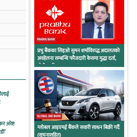
PRABHU BANK
प्रभु बैंकका सिइओ सुमन शर्माविरुद्ध अदालतको
अवहेलना सम्बन्धि फौजदारी केसमा मुद्धा दर्ता,
दोषी ठहरिए जान्छ पद !
नीलाई
ह
GLOBAL IME BANK
कर अरेष्ट
ग्लोबल आइएमई बैंकले सवारी साधन बिक्री गर्दै
डी’
(सूचनासहित)