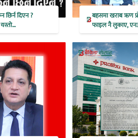
िन छिर्न दिएन ?
बहसमा खराब ऋण प्रोभ
 यस्तो…
फाइल नै लुकाए, एन