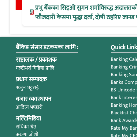
प्रभु बैंकका सिइओ सुमन शर्माविरुद्ध अदालतक
फौजदारी केसमा मुद्धा दर्ता, दोषी ठहरिए जान्छ 
बैंकिङ संसार डटकमका लागि :
Quick Link
सञ्चालक / प्रकाशक
Banking Cale
Banking Cri
मल्टीभर्स मिडिया प्रालि
Banking San
प्रधान सम्पादक
Banks Compl
अर्जुन भट्टराई
BS Unicode
Bank Intere
बजार व्यवस्थापन
Banking Ho
आदित्य भण्डारी
Blacklist Ch
मल्टिमिडिया
Bank Award
राधिका श्रेष्ठ
Rate My Ba
अरुणा जोशी
Rate My CE