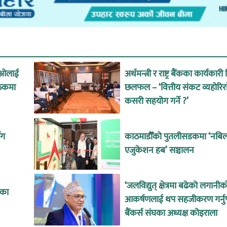
िइओलाई
अर्थमन्त्री र राष्ट्र बैंकका कार्यकार
ैठकमा
छलफल – ‘वित्तीय संकट व्यहोरि
कसरी सहयोग गर्ने ?’
ँग
काठमाडौँको पुतलीसडकमा ‘नबिल
एजुकेशन हब’ सञ्चालन
‘जलविद्युत् क्षेत्रमा बढेको लगानीक
रका
आकर्षणलाई थप सहजीकरण गर्नुपर
बैंकर्स संघका अध्यक्ष कोइराला