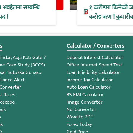
ो अवहेलना सम्बन्धि
१ करोडमा किनेको जग
पद !
करोड ऋण ! कुमारीको
s
Calculator / Converters
ndar, Aaja Kati Gate ?
Deposit Interest Calculator
me Case Study (BCCS)
Office Internet Speed Test
sar Sutukka Gunaso
Loan Eligibility Calculator
iance Alert
Income Tax Calculator
 Converter
Auto Loan Calculator
st Rates
BS EMI Calculator
roscope
Image Converter
eck
No. Converter
s
Word to PDF
nk
Forex Today
O
Gold Price