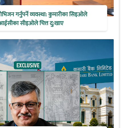
िजन गर्नुपर्ने व्यवस्था: कुमारीका सिइओले
आईसीका सीइओले चित्त दु:खाए