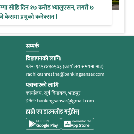
्गा सोहि दिन १७ करोड भ्यालुएसन, लगत्तै ७
 केसमा प्रभुको कनेक्सन !
सम्पर्क
विज्ञापनको लागि:
फोन: ९८५१४३०५०३ (कार्यालय समयमा मात्र)
radhikashrestha@bankingsansar.com
पत्राचारको लागि
कार्यालय: सूर्य विनायक, भक्तपुर
इमेल:
bankingsansar@gmail.com
हाम्रो एप डाउनलोड गर्नुहोस्
GET IT ON
Download on the
Google Play
App Store