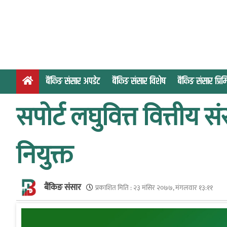
S
k
i
p
t
o
बैंकिङ संसार अपडेट
बैंकिङ संसार विशेष
बैंकिङ संसार प्र
c
o
सपोर्ट लघुवित्त वित्तीय स
n
t
e
नियुक्त
n
t
बैंकिङ संसार
प्रकाशित मिति :
२३ मंसिर २०७७, मंगलवार १३:११