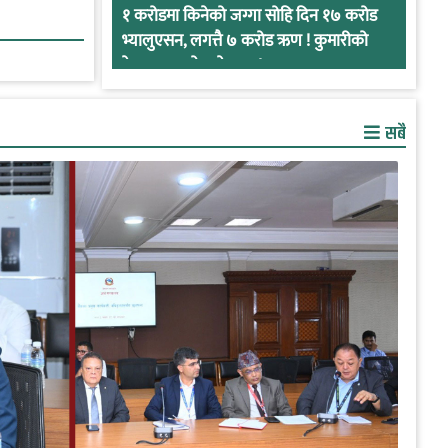
१ करोडमा किनेको जग्गा सोहि दिन १७ करोड
भ्यालुएसन, लगत्तै ७ करोड ऋण ! कुमारीको
केसमा प्रभुको कनेक्सन !
सबै