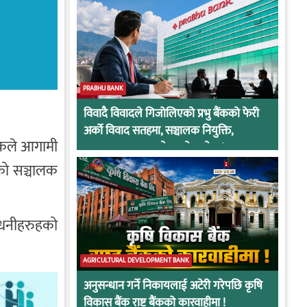
PRABHU BANK
विवादै विवादले गिजोलिएको प्रभु बैंकको फेरी
अर्को विवाद सतहमा, सञ्चालक नियुक्ति,
ैठकले आगामी
अनुसन्धान र सरुवाले तात्यो माहोल !
ेको सञ्चालक
यरधनीहरुहको
AGRICULTURAL DEVELOPMENT BANK
अनुसन्धान गर्ने निकायलाई अटेरी गरेपछि कृषि
विकास बैंक राष्ट्र बैंकको कारवाहीमा !