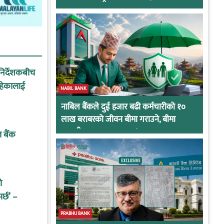
ी निर्देशकबीच
रहेकालाई
NABIL BANK
नाबिल बैंकले दुई हजार बढी कर्मचारीको १०
लाख बराबरको जीवन बीमा गराउने, बीमा
कम्पनीबाट प्रस्ताव आह्वान !
 बैंक
ो
्छ’ –
PRABHU BANK