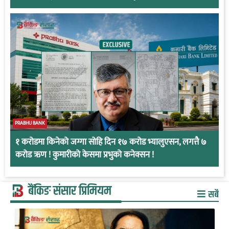
PRABHU BANK
१ करोडमा किनेको जग्गा सोहि दिन १७ करोड भ्यालुएसन, लगत्तै ७
करोड ऋण ! कुमारीको केसमा प्रभुको कनेक्सन !
बैंकिङ संसार प्रिमियम
सबै