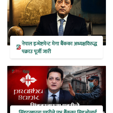
नेपाल इन्भेष्टमेन्ट मेगा बैंकका अध्यक्षविरुद्ध
पक्राउ पूर्जी जारी
सिंहदरबारमा प्रहरीले प्रभु बैंकका सिइओलाई