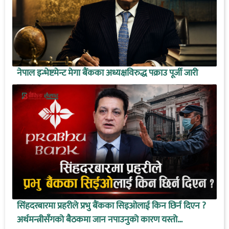
नेपाल इन्भेष्टमेन्ट मेगा बैंकका अध्यक्षविरुद्ध पक्राउ पूर्जी जारी
सिंहदरबारमा प्रहरीले प्रभु बैंकका सिइओलाई किन छिर्न दिएन ?
अर्थमन्त्रीसँगको बैठकमा जान नपाउनुको कारण यस्तो…