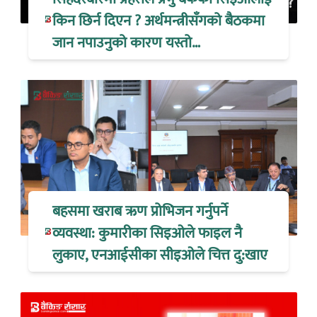
किन छिर्न दिएन ? अर्थमन्त्रीसँगको बैठकमा
जान नपाउनुको कारण यस्तो…
बहसमा खराब ऋण प्रोभिजन गर्नुपर्ने
व्यवस्था: कुमारीका सिइओले फाइल नै
लुकाए, एनआईसीका सीइओले चित्त दु:खाए