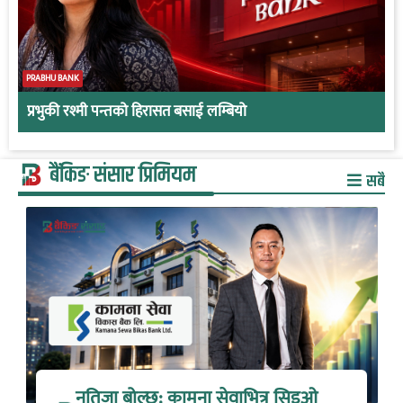
PRABHU BANK
प्रभुकी रश्मी पन्तको हिरासत बसाई लम्बियो
बैंकिङ संसार प्रिमियम
सबै
नतिजा बोल्छ: कामना सेवाभित्र सिइओ