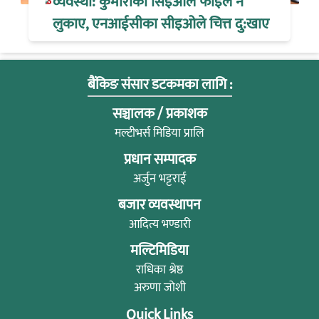
व्यवस्था: कुमारीका सिइओले फाइल नै
लुकाए, एनआईसीका सीइओले चित्त दु:खाए
बैंकिङ संसार डटकमका लागि :
सञ्चालक / प्रकाशक
मल्टीभर्स मिडिया प्रालि
प्रधान सम्पादक
अर्जुन भट्टराई
बजार व्यवस्थापन
आदित्य भण्डारी
मल्टिमिडिया
राधिका श्रेष्ठ
अरुणा जोशी
Quick Links