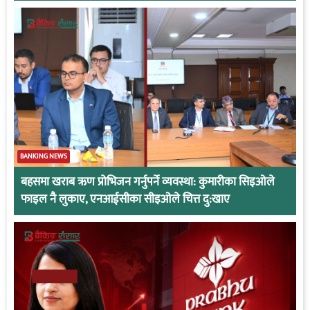
BANKING NEWS
बहसमा खराब ऋण प्रोभिजन गर्नुपर्ने व्यवस्था: कुमारीका सिइओले
फाइल नै लुकाए, एनआईसीका सीइओले चित्त दु:खाए