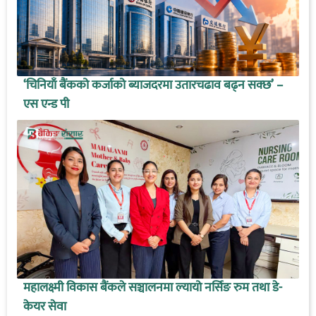
‘चिनियाँ बैंकको कर्जाको ब्याजदरमा उतारचढाव बढ्न सक्छ’ –
एस एन्ड पी
महालक्ष्मी विकास बैंकले सञ्चालनमा ल्यायो नर्सिङ रुम तथा डे-
केयर सेवा