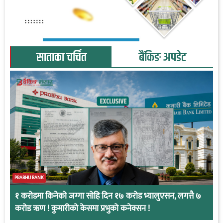
साताका चर्चित
बैंकिङ अपडेट
PRABHU BANK
१ करोडमा किनेको जग्गा सोहि दिन १७ करोड भ्यालुएसन, लगत्तै ७
करोड ऋण ! कुमारीको केसमा प्रभुको कनेक्सन !