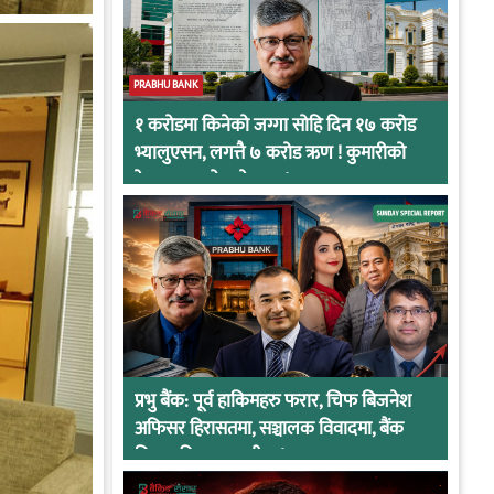
PRABHU BANK
१ करोडमा किनेको जग्गा सोहि दिन १७ करोड
भ्यालुएसन, लगत्तै ७ करोड ऋण ! कुमारीको
केसमा प्रभुको कनेक्सन !
प्रभु बैंक: पूर्व हाकिमहरु फरार, चिफ बिजनेश
अफिसर हिरासतमा, सञ्चालक विवादमा, बैंक
नियामकीय कारवाहीमा !