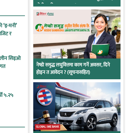
दोषी ठहरिए जान्छ पद !
को ‘इ-मनी’
ोजिट र
कालीन सिइओ
नेष्डो समृद्ध लघुवित्तमा काम गर्ने अवसर, दिने
ागत
होइन त आवेदन ? (सूचनासहित)
यो ५.२५
GLOBAL IME BANK