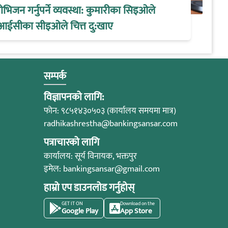
िजन गर्नुपर्ने व्यवस्था: कुमारीका सिइओले
आईसीका सीइओले चित्त दु:खाए
सम्पर्क
विज्ञापनको लागि:
फोन: ९८५१४३०५०३ (कार्यालय समयमा मात्र)
radhikashrestha@bankingsansar.com
पत्राचारको लागि
कार्यालय: सूर्य विनायक, भक्तपुर
इमेल:
bankingsansar@gmail.com
हाम्रो एप डाउनलोड गर्नुहोस्
GET IT ON
Download on the
Google Play
App Store