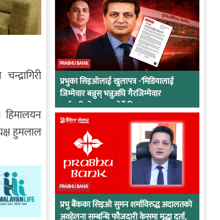
PRABHU BANK
न्द्रागिरी
प्रभुका सिइओलाई खुलापत्र -‘मिडियालाई
जिम्मेवार बन्नुस् भन्नुअघि गैरजिम्मेवार
कर्मचारीको व्यवहार हेर्ने कि !
ो । हिमालयन
यक्ष हुमलाल
PRABHU BANK
प्रभु बैंकका सिइओ सुमन शर्माविरुद्ध अदालतको
अवहेलना सम्बन्धि फौजदारी केसमा मुद्धा दर्ता,