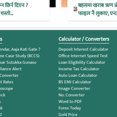
िन छिर्न दिएन ?
बहसमा खराब ऋण प्रोभ
 यस्तो…
फाइल नै लुकाए, एन
s
Calculator / Converters
ndar, Aaja Kati Gate ?
Deposit Interest Calculator
me Case Study (BCCS)
Office Internet Speed Test
sar Sutukka Gunaso
Loan Eligibility Calculator
iance Alert
Income Tax Calculator
 Converter
Auto Loan Calculator
st Rates
BS EMI Calculator
roscope
Image Converter
eck
No. Converter
s
Word to PDF
nk
Forex Today
O
Gold Price