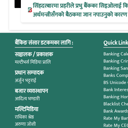
सिंहदरबारमा प्रहरीले प्रभु बैंकका सिइओलाई क
अर्थमन्त्रीसँगको बैठकमा जान नपाउनुको कारण
बैंकिङ संसार डटकमका लागि :
Quick Link
सञ्चालक / प्रकाशक
Banking Cale
Banking Cri
मल्टीभर्स मिडिया प्रालि
Banking San
प्रधान सम्पादक
Banks Compl
अर्जुन भट्टराई
BS Unicode
Bank Intere
बजार व्यवस्थापन
Banking Ho
आदित्य भण्डारी
Blacklist Ch
मल्टिमिडिया
Bank Award
राधिका श्रेष्ठ
Rate My Ba
अरुणा जोशी
Rate My CE