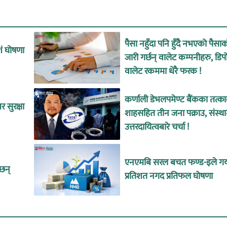
पैसा नहुँदा पनि हुँदै नभएको पैसा
शं घोषणा
जारी गर्छन् वालेट कम्पनीहरु, डिप
वालेट रकममा धेरै फरक !
कर्णाली डेभलपमेण्ट बैंकका तत्
 सुरक्षा
शाहसहित तीन जना पक्राउ, संस्थ
उत्तरदायित्वबारे चर्चा !
एनएमबि सरल बचत फण्ड-इले गर्
ँछन्
प्रतिशत नगद प्रतिफल घोषणा