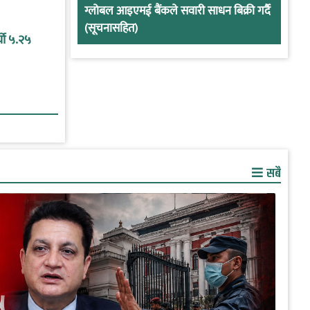
ग्लोबल आइएमई बैंकले सवारी साधन बिक्री गर्दै
(सूचनासहित)
यो ५.२५
सबै