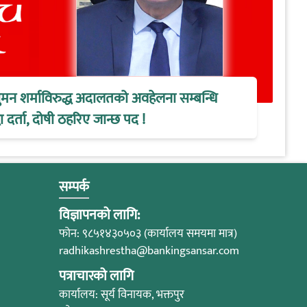
ुमन शर्माविरुद्ध अदालतको अवहेलना सम्बन्धि
 दर्ता, दोषी ठहरिए जान्छ पद !
सम्पर्क
विज्ञापनको लागि:
फोन: ९८५१४३०५०३ (कार्यालय समयमा मात्र)
radhikashrestha@bankingsansar.com
पत्राचारको लागि
कार्यालय: सूर्य विनायक, भक्तपुर