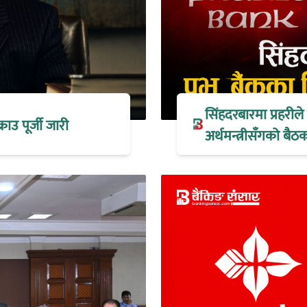
सिंहदरबारमा प्रहरील
्राउ पूर्जी जारी
अर्थमन्त्रीसँगको ब