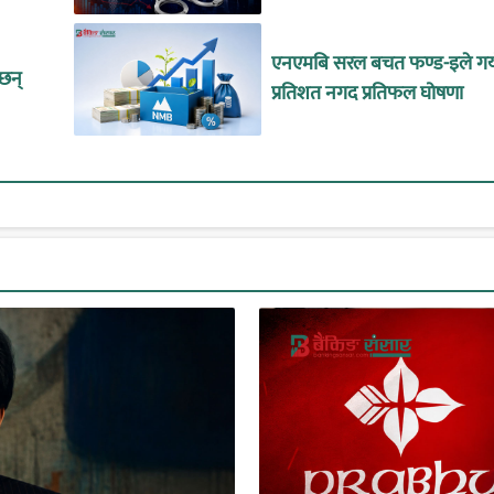
एनएमबि सरल बचत फण्ड-इले गर्
ँछन्
प्रतिशत नगद प्रतिफल घोषणा