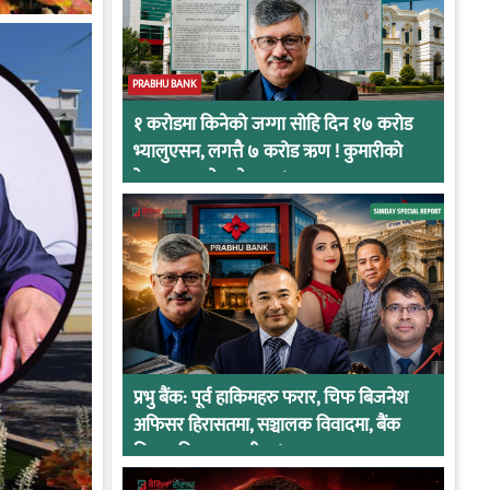
PRABHU BANK
१ करोडमा किनेको जग्गा सोहि दिन १७ करोड
भ्यालुएसन, लगत्तै ७ करोड ऋण ! कुमारीको
केसमा प्रभुको कनेक्सन !
प्रभु बैंक: पूर्व हाकिमहरु फरार, चिफ बिजनेश
अफिसर हिरासतमा, सञ्चालक विवादमा, बैंक
नियामकीय कारवाहीमा !