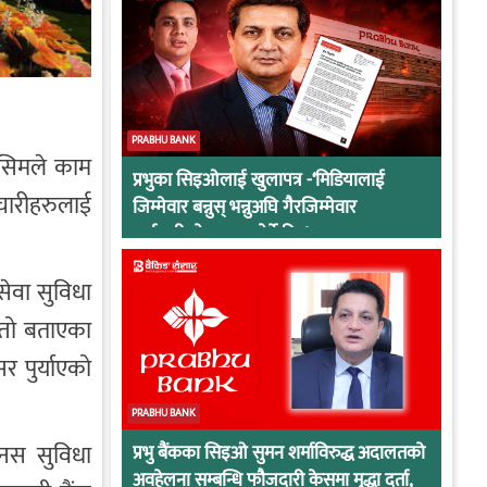
PRABHU BANK
किसिमले काम
प्रभुका सिइओलाई खुलापत्र -‘मिडियालाई
मचारीहरुलाई
जिम्मेवार बन्नुस् भन्नुअघि गैरजिम्मेवार
कर्मचारीको व्यवहार हेर्ने कि !
सेवा सुविधा
स्तो बताएका
 पुर्याएको
PRABHU BANK
ोनस सुविधा
प्रभु बैंकका सिइओ सुमन शर्माविरुद्ध अदालतको
अवहेलना सम्बन्धि फौजदारी केसमा मुद्धा दर्ता,