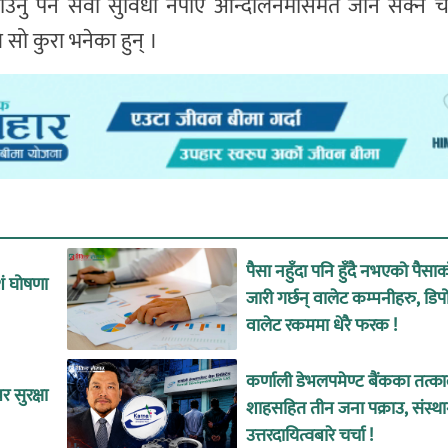
नु पर्ने सेवा सुविधा नपाए आन्दोलनमासमेत जान सक्ने चे
े सो कुरा भनेका हुन् ।
पैसा नहुँदा पनि हुँदै नभएको पैसा
शं घोषणा
जारी गर्छन् वालेट कम्पनीहरु, डिप
वालेट रकममा धेरै फरक !
कर्णाली डेभलपमेण्ट बैंकका तत्
 सुरक्षा
शाहसहित तीन जना पक्राउ, संस्थ
उत्तरदायित्वबारे चर्चा !