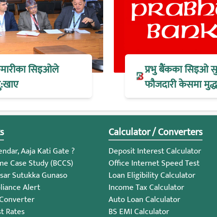
 कुमारीका सिइओले
प्रभु बैंकका सिइओ स
ु:खाए
फौजदारी केसमा मुद्धा
s
Calculator / Converters
ndar, Aaja Kati Gate ?
Deposit Interest Calculator
me Case Study (BCCS)
Office Internet Speed Test
sar Sutukka Gunaso
Loan Eligibility Calculator
iance Alert
Income Tax Calculator
 Converter
Auto Loan Calculator
st Rates
BS EMI Calculator