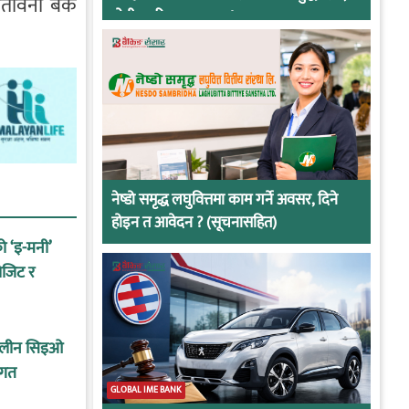
तावनी बैंक
दोषी ठहरिए जान्छ पद !
नेष्डो समृद्ध लघुवित्तमा काम गर्ने अवसर, दिने
होइन त आवेदन ? (सूचनासहित)
को ‘इ-मनी’
ोजिट र
कालीन सिइओ
ागत
GLOBAL IME BANK