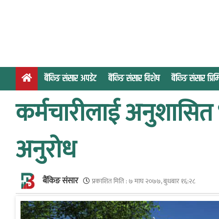
S
k
i
p
t
o
बैंकिङ संसार अपडेट
बैंकिङ संसार विशेष
बैंकिङ संसार प्र
c
o
कर्मचारीलाई अनुशासित भ
n
t
e
अनुरोध
n
t
बैंकिङ संसार
प्रकाशित मिति :
७ माघ २०७७, बुधबार १६:२८