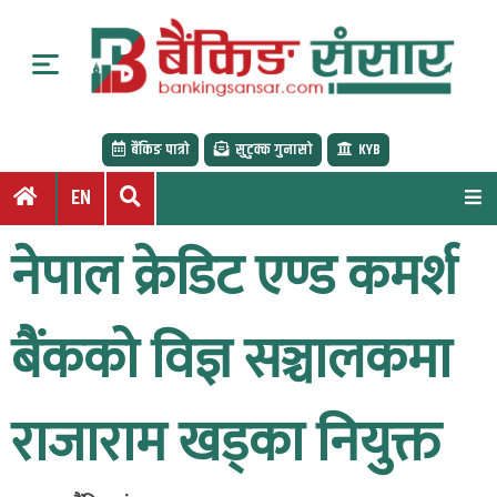
S
k
i
p
t
बैंकिङ पात्रो
सुटुक्क गुनासो
KYB
o
c
EN
o
n
नेपाल क्रेडिट एण्ड कमर्श
t
e
n
बैंकको विज्ञ सञ्चालकमा
t
राजाराम खड्का नियुक्त