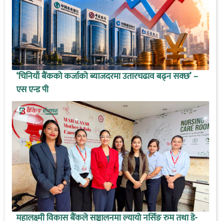
‘चिनियाँ बैंकको कर्जाको ब्याजदरमा उतारचढाव बढ्न सक्छ’ –
एस एन्ड पी
महालक्ष्मी विकास बैंकले सञ्चालनमा ल्यायो नर्सिङ रुम तथा डे-