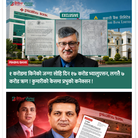
PRABHU BANK
१ करोडमा किनेको जग्गा सोहि दिन १७ करोड भ्यालुएसन, लगत्तै ७
करोड ऋण ! कुमारीको केसमा प्रभुको कनेक्सन !