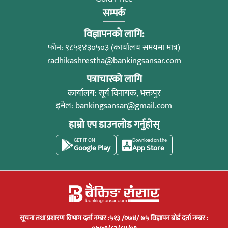
सम्पर्क
विज्ञापनको लागि:
फोन: ९८५१४३०५०३ (कार्यालय समयमा मात्र)
radhikashrestha@bankingsansar.com
पत्राचारको लागि
कार्यालय: सूर्य विनायक, भक्तपुर
इमेल:
bankingsansar@gmail.com
हाम्रो एप डाउनलोड गर्नुहोस्
GET IT ON
Download on the
Google Play
App Store
सूचना तथा प्रशारण विभाग दर्ता नम्बर :५१३ /०७४/ ७५ विज्ञापन बोर्ड दर्ता नम्बर :