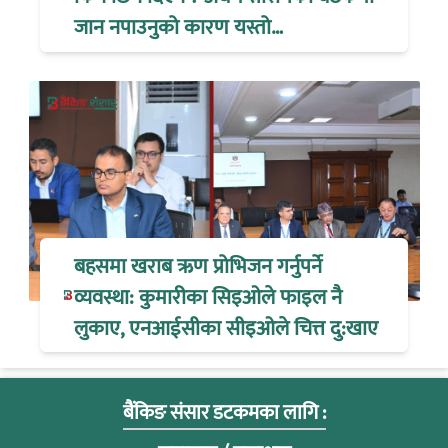
जान नपाउनुको कारण यस्तो…
बहसमा खराब ऋण प्रोभिजन गर्नुपर्ने
व्यवस्था: कुमारीका सिइओले फाइल नै
लुकाए, एनआईसीका सीइओले चित्त दु:खाए
बैंकिङ संसार डटकमका लागि :