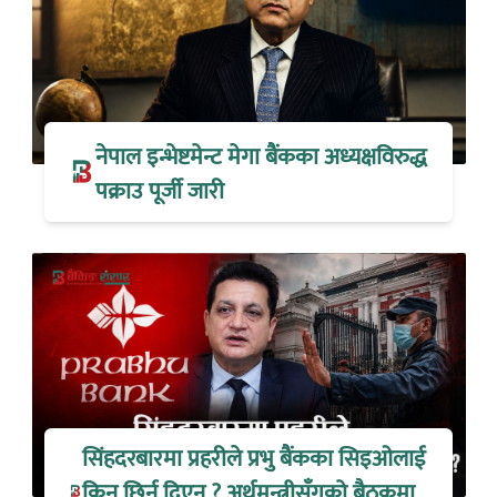
नेपाल इन्भेष्टमेन्ट मेगा बैंकका अध्यक्षविरुद्ध
पक्राउ पूर्जी जारी
सिंहदरबारमा प्रहरीले प्रभु बैंकका सिइओलाई
किन छिर्न दिएन ? अर्थमन्त्रीसँगको बैठकमा