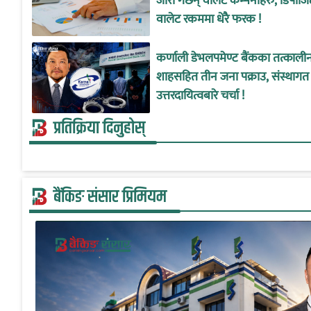
जारी गर्छन् वालेट कम्पनीहरु, डिपोजि
वालेट रकममा धेरै फरक !
कर्णाली डेभलपमेण्ट बैंकका तत्काल
शाहसहित तीन जना पक्राउ, संस्थागत
उत्तरदायित्वबारे चर्चा !
प्रतिक्रिया दिनुहोस्
बैंकिङ संसार प्रिमियम