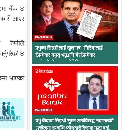
टमा बैंक छ
लनकारी आएर
PRABHU BANK
रेग्मीले
प्रभुका सिइओलाई खुलापत्र -‘मिडियालाई
र्नुपरेको छ
जिम्मेवार बन्नुस् भन्नुअघि गैरजिम्मेवार
कर्मचारीको व्यवहार हेर्ने कि !
पर्कमा आएका
PRABHU BANK
प्रभु बैंकका सिइओ सुमन शर्माविरुद्ध अदालतको
अवहेलना सम्बन्धि फौजदारी केसमा मुद्धा दर्ता,