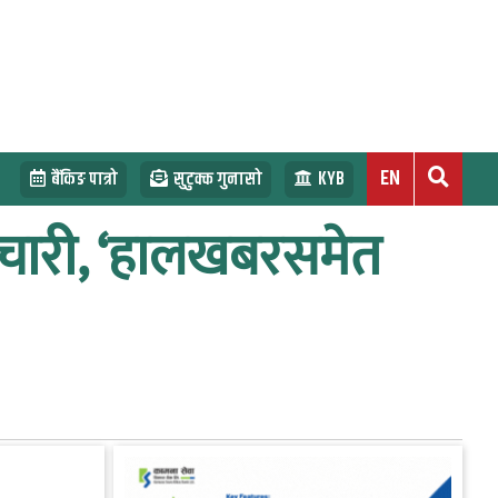
EN
बैंकिङ पात्रो
सुटुक्क गुनासो
KYB
मचारी, ‘हालखबरसमेत