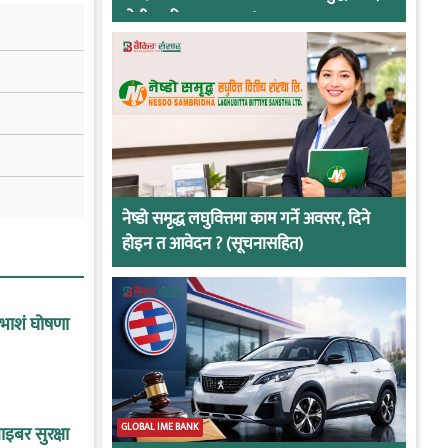
दोषी ठहरिए जान्छ पद !
नेष्डो समृद्ध लघुवित्तमा काम गर्ने अवसर, दिने
होइन त आवेदन ? (सूचनासहित)
ाभाशं घोषणा
GLOBAL IME BANK
इबर सुरक्षा