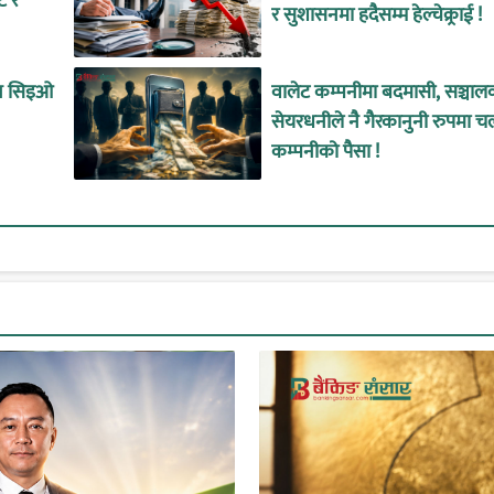
ट र
र सुशासनमा हदैसम्म हेल्चेक्र्राई !
ीन सिइओ
वालेट कम्पनीमा बदमासी, सञ्चाल
सेयरधनीले नै गैरकानुनी रुपमा च
कम्पनीको पैसा !