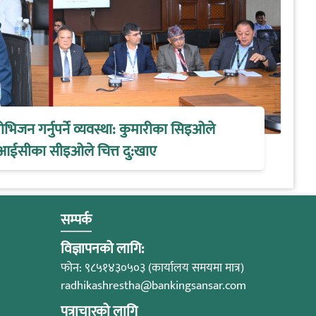
िजन गर्नुपर्ने व्यवस्था: कुमारीका सिइओले
आईसीका सीइओले चित्त दु:खाए
सम्पर्क
विज्ञापनको लागि:
फोन: ९८५१४३०५०३ (कार्यालय समयमा मात्र)
radhikashrestha@bankingsansar.com
पत्राचारको लागि