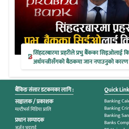
सिंहदरबारमा प्रहरीले प्रभु बैंकका सिइओलाई क
अर्थमन्त्रीसँगको बैठकमा जान नपाउनुको कारण
बैंकिङ संसार डटकमका लागि :
Quick Link
सञ्चालक / प्रकाशक
Banking Cale
Banking Cri
मल्टीभर्स मिडिया प्रालि
Banking San
प्रधान सम्पादक
Banks Compl
अर्जुन भट्टराई