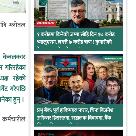
पछि ग्लोबल
PRABHU BANK
१ करोडमा किनेको जग्गा सोहि दिन १७ करोड
भ्यालुएसन, लगत्तै ७ करोड ऋण ! कुमारीको
केसमा प्रभुको कनेक्सन !
ि केबलकार
लन गरिरहेका
यक्ष रहेको
गेट गरेपछि
नेका हुन् ।
प्रभु बैंक: पूर्व हाकिमहरु फरार, चिफ बिजनेश
 कर्मचारीले
अफिसर हिरासतमा, सञ्चालक विवादमा, बैंक
नियामकीय कारवाहीमा !