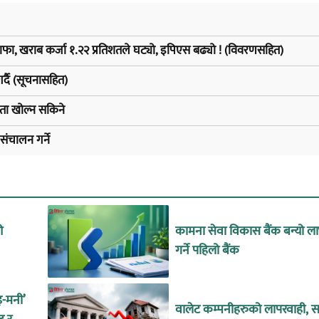
फा, खराब कर्जा १.२२ प्रतिशतले घट्यो, इपिएस बढ्यो ! (विवरणसहित)
्दै (सूचनासहित)
ता खोल्न सकिने
संचालन गर्ने
ओ
कामना सेवा विकास बैंक बन्यो ल
गर्ने पहिलो बैंक
इ-मनी’
वालेट कम्पनीहरुको लापरवाही, सा