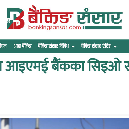
िमियम
आहा बैंकिङ
बैंकिङ संसार विविध
बैंकिङ संसार रेटिङ
 आइएमई बैंकका सिइओ र अ