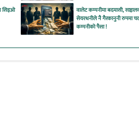
ीन सिइओ
वालेट कम्पनीमा बदमासी, सञ्चाल
सेयरधनीले नै गैरकानुनी रुपमा च
कम्पनीको पैसा !