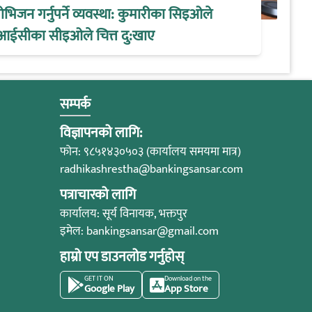
िजन गर्नुपर्ने व्यवस्था: कुमारीका सिइओले
आईसीका सीइओले चित्त दु:खाए
सम्पर्क
विज्ञापनको लागि:
फोन: ९८५१४३०५०३ (कार्यालय समयमा मात्र)
radhikashrestha@bankingsansar.com
पत्राचारको लागि
कार्यालय: सूर्य विनायक, भक्तपुर
इमेल:
bankingsansar@gmail.com
हाम्रो एप डाउनलोड गर्नुहोस्
GET IT ON
Download on the
Google Play
App Store