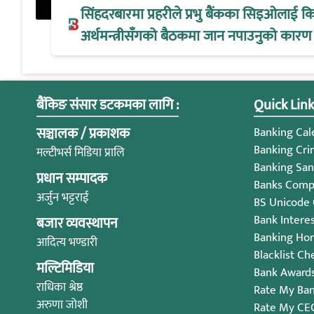
सिंहदरबारमा प्रहरीले प्रभु बैंकका सिइओलाई क
अर्थमन्त्रीसँगको बैठकमा जान नपाउनुको कारण
बैंकिङ संसार डटकमका लागि :
Quick Link
सञ्चालक / प्रकाशक
Banking Cale
Banking Cri
मल्टीभर्स मिडिया प्रालि
Banking San
प्रधान सम्पादक
Banks Compl
अर्जुन भट्टराई
BS Unicode
Bank Intere
बजार व्यवस्थापन
Banking Ho
आदित्य भण्डारी
Blacklist Ch
मल्टिमिडिया
Bank Award
राधिका श्रेष्ठ
Rate My Ba
अरुणा जोशी
Rate My CE