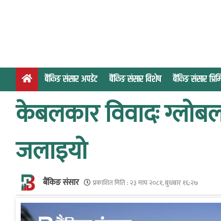
S
k
i
p
t
o
बैंकिङ संसार अपडेट
बैंकिङ संसार विशेष
बैंकिङ संसार प्र
c
o
केबलकार विवादः ग्लोबल
n
t
e
जलाइयो
n
t
बैंकिङ संसार
प्रकाशित मिति :
२३ माघ २०८१, बुधबार १६:२७