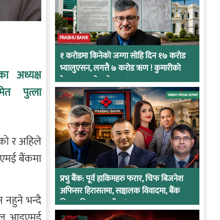
PRABHU BANK
१ करोडमा किनेको जग्गा सोहि दिन १७ करोड
भ्यालुएसन, लगत्तै ७ करोड ऋण ! कुमारीको
का अध्यक्ष
केसमा प्रभुको कनेक्सन !
ेत पुत्ला
एको र अहिले
एमई बैंकमा
प्रभु बैंक: पूर्व हाकिमहरु फरार, चिफ बिजनेश
अफिसर हिरासतमा, सञ्चालक विवादमा, बैंक
नहुने भन्दै
नियामकीय कारवाहीमा !
्लोबल आइएमई