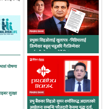
PRABHU BANK
प्रभुका सिइओलाई खुलापत्र -‘मिडियालाई
जिम्मेवार बन्नुस् भन्नुअघि गैरजिम्मेवार
कर्मचारीको व्यवहार हेर्ने कि !
ाभाशं घोषणा
इबर सुरक्षा
PRABHU BANK
प्रभु बैंकका सिइओ सुमन शर्माविरुद्ध अदालतको
अवहेलना सम्बन्धि फौजदारी केसमा मुद्धा दर्ता,