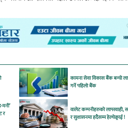
ओ
कामना सेवा विकास बैंक बन्यो ल
गर्ने पहिलो बैंक
इ-मनी’
वालेट कम्पनीहरुको लापरवाही, सा
ट र
र सुशासनमा हदैसम्म हेल्चेक्र्राई !