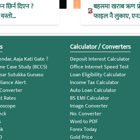
िन छिर्न दिएन ?
बहसमा खराब ऋण प्रोभ
 यस्तो…
फाइल नै लुकाए, एन
s
Calculator / Converters
ndar, Aaja Kati Gate ?
Deposit Interest Calculator
me Case Study (BCCS)
Office Internet Speed Test
sar Sutukka Gunaso
Loan Eligibility Calculator
iance Alert
Income Tax Calculator
 Converter
Auto Loan Calculator
st Rates
BS EMI Calculator
roscope
Image Converter
eck
No. Converter
s
Word to PDF
nk
Forex Today
O
Gold Price