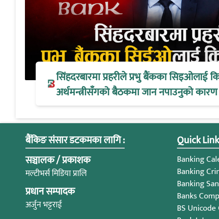
सिंहदरबारमा प्रहरीले प्रभु बैंकका सिइओलाई क
अर्थमन्त्रीसँगको बैठकमा जान नपाउनुको कारण
बैंकिङ संसार डटकमका लागि :
Quick Link
सञ्चालक / प्रकाशक
Banking Cale
Banking Cri
मल्टीभर्स मिडिया प्रालि
Banking San
प्रधान सम्पादक
Banks Compl
अर्जुन भट्टराई
BS Unicode