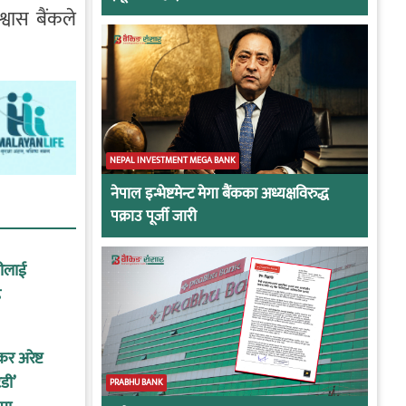
्वास बैंकले
NEPAL INVESTMENT MEGA BANK
नेपाल इन्भेष्टमेन्ट मेगा बैंकका अध्यक्षविरुद्ध
पक्राउ पूर्जी जारी
नीलाई
ह
कर अरेष्ट
डी’
PRABHU BANK