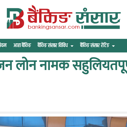
िमियम
आहा बैंकिङ
बैंकिङ संसार विविध
बैंकिङ संसार रेटिङ
्सिजन लोन नामक सहुलियतपूर