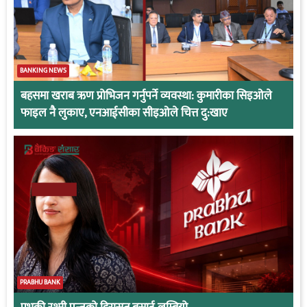
BANKING NEWS
बहसमा खराब ऋण प्रोभिजन गर्नुपर्ने व्यवस्था: कुमारीका सिइओले
फाइल नै लुकाए, एनआईसीका सीइओले चित्त दु:खाए
PRABHU BANK