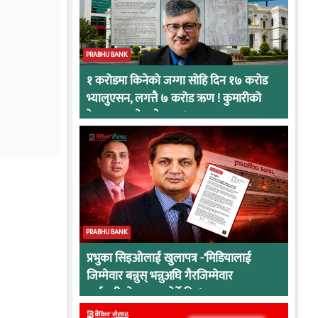
PRABHU BANK
१ करोडमा किनेको जग्गा सोहि दिन १७ करोड
भ्यालुएसन, लगत्तै ७ करोड ऋण ! कुमारीको
केसमा प्रभुको कनेक्सन !
PRABHU BANK
प्रभुका सिइओलाई खुलापत्र -‘मिडियालाई
जिम्मेवार बन्नुस् भन्नुअघि गैरजिम्मेवार
कर्मचारीको व्यवहार हेर्ने कि !