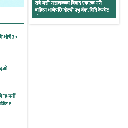
सबै जसो सञ्चालकका विवाद एकएक गरी
बाहिरन थालेपछि बोल्यो प्रभु बैंक, मिति केरमेट
गरेर हतारमा खण्डन !
 शीर्ष ३०
सिइओ
को ‘इ-मनी’
ोजिट र