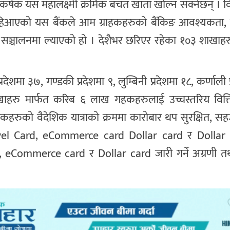
आकर्षक यस महालक्ष्मी क्रमिक बचत खाता खोल्न सक्नेछन् । व
्ध रहिआएको यस बैंकले आम ग्राहकहरुको बैंकिङ आवश्यकता,
ा सञ्चालनमा ल्याएको हो । देशैभर छरिएर रहेका १०३ शाखाहर
प्रदेशमा ३७, गण्डकी प्रदेशमा ९, लुम्बिनी प्रदेशमा १८, कर्णाली 
ाखाहरु मार्फत करिब ६ लाख गहकहरुलाई उच्चस्तरिय वित्त
हकहरुको वैदेशिक यात्राको क्रममा कारोबार थप सुरक्षित, सह
ravel Card, eCommerce card Dollar card र Dollar 
eCommerce card र Dollar card जारी गर्ने अग्रणी तथ