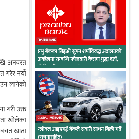
PRABHU BANK
प्रभु बैंकका सिइओ सुमन शर्माविरुद्ध अदालतको
अवहेलना सम्बन्धि फौजदारी केसमा मुद्धा दर्ता,
देखि अनवरत
दोषी ठहरिए जान्छ पद !
त गरेर नयाँ
नाउन लागेको
ना गरी उक्त
खाता खोलेका
GLOBAL IME BANK
ग्लोबल आइएमई बैंकले सवारी साधन बिक्री गर्दै
कै बचत खाता
(सूचनासहित)