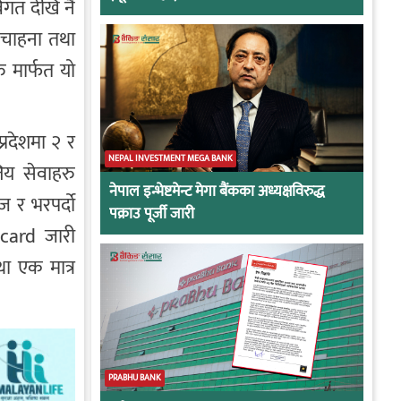
िगत देखि नै
 चाहना तथा
ु मार्फत यो
प्रदेशमा २ र
NEPAL INVESTMENT MEGA BANK
िय सेवाहरु
नेपाल इन्भेष्टमेन्ट मेगा बैंकका अध्यक्षविरुद्ध
ज र भरपर्दो
पक्राउ पूर्जी जारी
card जारी
ा एक मात्र
PRABHU BANK