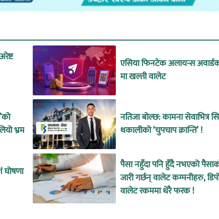
रेष्ट
एसिया फिनटेक अलायन्स अवार्डको
मा खल्ती वालेट
उ’को
नतिजा बोल्छ: कामना सेवाभित्र 
लियो भ्रम
थकालीको ‘चुपचाप क्रान्ति’ !
पैसा नहुँदा पनि हुँदै नभएको पैसा
शं घोषणा
जारी गर्छन् वालेट कम्पनीहरु, डिप
वालेट रकममा धेरै फरक !