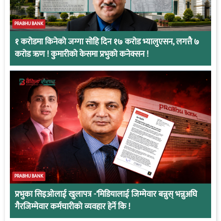
PRABHU BANK
१ करोडमा किनेको जग्गा सोहि दिन १७ करोड भ्यालुएसन, लगत्तै ७
करोड ऋण ! कुमारीको केसमा प्रभुको कनेक्सन !
PRABHU BANK
प्रभुका सिइओलाई खुलापत्र -‘मिडियालाई जिम्मेवार बन्नुस् भन्नुअघि
गैरजिम्मेवार कर्मचारीको व्यवहार हेर्ने कि !