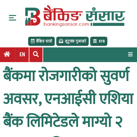
S
k
i
p
t
बैंकिङ पात्रो
सुटुक्क गुनासो
KYB
o
c
EN
o
n
बैंकमा रोजगारीको सुवर्ण
t
e
n
अवसर, एनआईसी एशिया
t
बैंक लिमिटेडले माग्यो २