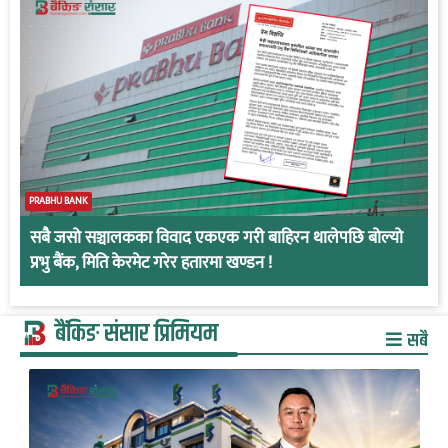
PRABHU BANK
सबै जसो सञ्चालकका विवाद एकएक गरी बाहिरन थालेपछि बोल्यो
प्रभु बैंक, मिति केरमेट गरेर हतारमा खण्डन !
बैंकिङ संसार प्रिमियम
सबै