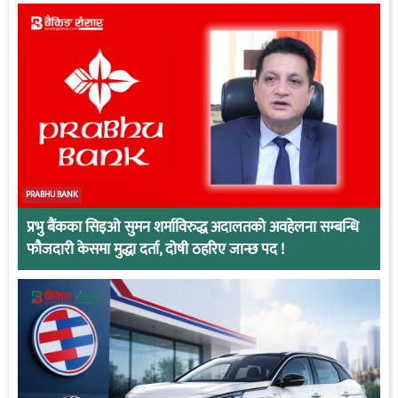
PRABHU BANK
प्रभु बैंकका सिइओ सुमन शर्माविरुद्ध अदालतको अवहेलना सम्बन्धि
फौजदारी केसमा मुद्धा दर्ता, दोषी ठहरिए जान्छ पद !