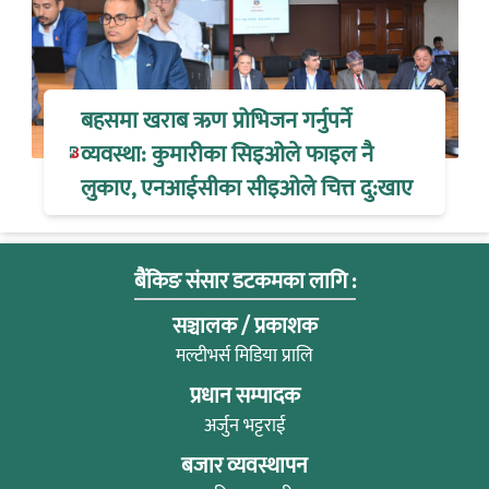
बहसमा खराब ऋण प्रोभिजन गर्नुपर्ने
व्यवस्था: कुमारीका सिइओले फाइल नै
लुकाए, एनआईसीका सीइओले चित्त दु:खाए
बैंकिङ संसार डटकमका लागि :
सञ्चालक / प्रकाशक
मल्टीभर्स मिडिया प्रालि
प्रधान सम्पादक
अर्जुन भट्टराई
बजार व्यवस्थापन