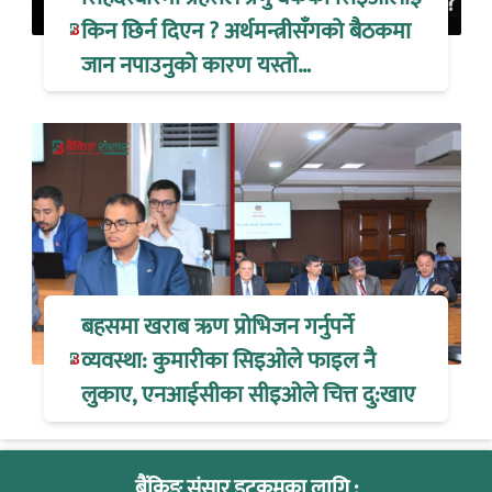
किन छिर्न दिएन ? अर्थमन्त्रीसँगको बैठकमा
जान नपाउनुको कारण यस्तो…
बहसमा खराब ऋण प्रोभिजन गर्नुपर्ने
व्यवस्था: कुमारीका सिइओले फाइल नै
लुकाए, एनआईसीका सीइओले चित्त दु:खाए
बैंकिङ संसार डटकमका लागि :