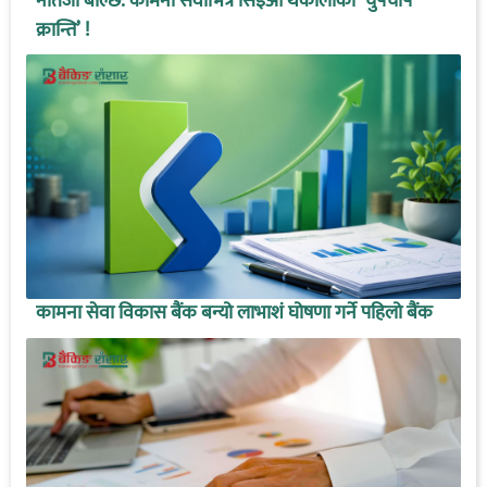
नतिजा बोल्छ: कामना सेवाभित्र सिइओ थकालीको ‘चुपचाप
क्रान्ति’ !
कामना सेवा विकास बैंक बन्यो लाभाशं घोषणा गर्ने पहिलो बैंक