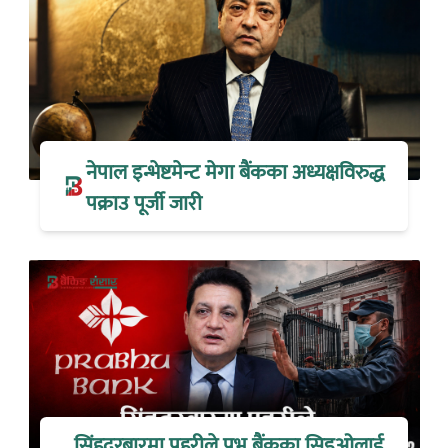
नेपाल इन्भेष्टमेन्ट मेगा बैंकका अध्यक्षविरुद्ध
पक्राउ पूर्जी जारी
सिंहदरबारमा प्रहरीले प्रभु बैंकका सिइओलाई