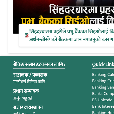
सिंहदरबारमा प्रहरीले प्रभु बैंकका सिइओलाई क
अर्थमन्त्रीसँगको बैठकमा जान नपाउनुको कारण
बैंकिङ संसार डटकमका लागि :
Quick Link
सञ्चालक / प्रकाशक
Banking Cale
Banking Cri
मल्टीभर्स मिडिया प्रालि
Banking San
प्रधान सम्पादक
Banks Compl
अर्जुन भट्टराई
BS Unicode
Bank Intere
बजार व्यवस्थापन
Banking Ho