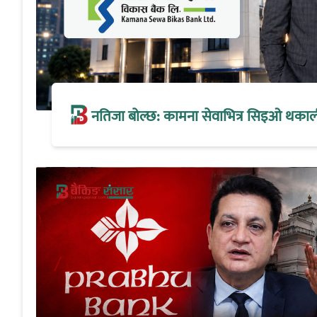
नतिजा बोल्छ: कामना सेवाभित्र सिइओ थकालीको