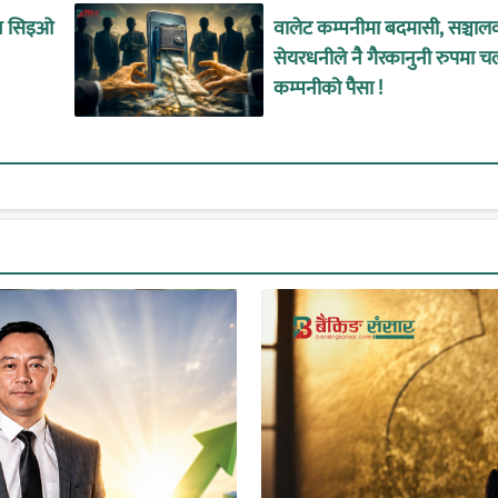
ीन सिइओ
वालेट कम्पनीमा बदमासी, सञ्चाल
सेयरधनीले नै गैरकानुनी रुपमा च
कम्पनीको पैसा !