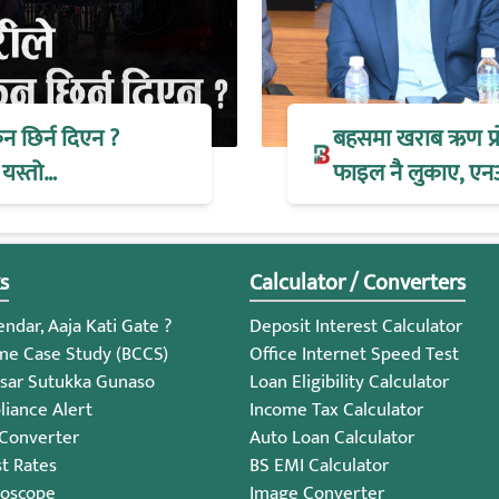
िन छिर्न दिएन ?
बहसमा खराब ऋण प्रोभ
 यस्तो…
फाइल नै लुकाए, एन
s
Calculator / Converters
ndar, Aaja Kati Gate ?
Deposit Interest Calculator
me Case Study (BCCS)
Office Internet Speed Test
sar Sutukka Gunaso
Loan Eligibility Calculator
iance Alert
Income Tax Calculator
 Converter
Auto Loan Calculator
st Rates
BS EMI Calculator
roscope
Image Converter