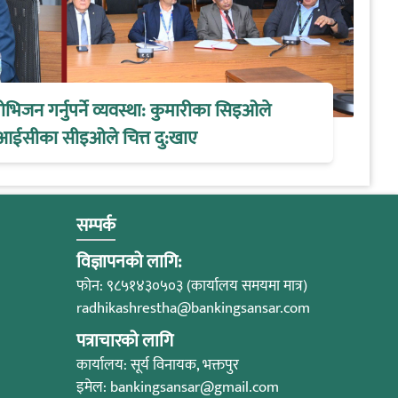
िजन गर्नुपर्ने व्यवस्था: कुमारीका सिइओले
आईसीका सीइओले चित्त दु:खाए
सम्पर्क
विज्ञापनको लागि:
फोन: ९८५१४३०५०३ (कार्यालय समयमा मात्र)
radhikashrestha@bankingsansar.com
पत्राचारको लागि
कार्यालय: सूर्य विनायक, भक्तपुर
इमेल:
bankingsansar@gmail.com