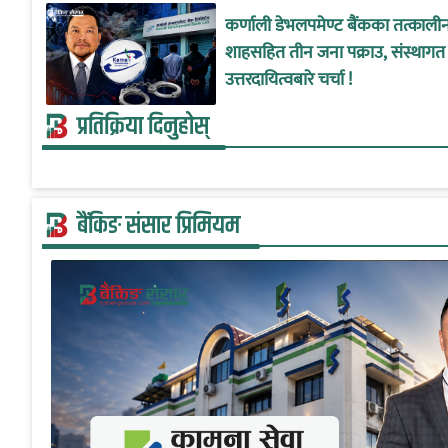
कर्णाली डेभलपमेण्ट बैंकका तत्काल
शाहसहित तीन जना पक्राउ, संस्थागत
उत्तरदायित्वबारे चर्चा !
प्रतिक्रिया दिनुहोस्
बैंकिङ संसार प्रिमियम