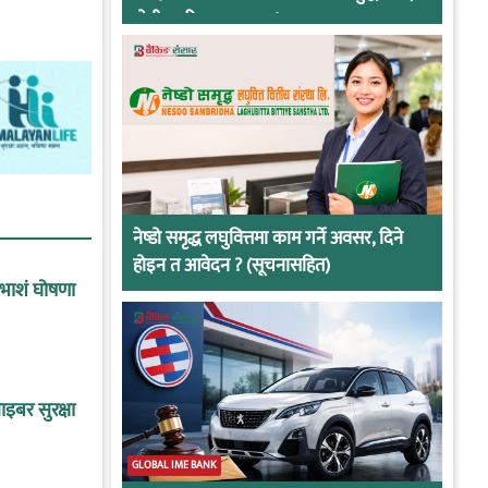
दोषी ठहरिए जान्छ पद !
नेष्डो समृद्ध लघुवित्तमा काम गर्ने अवसर, दिने
होइन त आवेदन ? (सूचनासहित)
ाभाशं घोषणा
इबर सुरक्षा
GLOBAL IME BANK