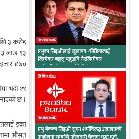
देखि ३ करोड
PRABHU BANK
प्रभुका सिइओलाई खुलापत्र -‘मिडियालाई
े ३ लाख ९३
जिम्मेवार बन्नुस् भन्नुअघि गैरजिम्मेवार
५ हजार ४७०
कर्मचारीको व्यवहार हेर्ने कि !
ओमा भदौ १९
जनाएको छ ।
PRABHU BANK
्तलाई इक्रा
प्रभु बैंकका सिइओ सुमन शर्माविरुद्ध अदालतको
्षमतामा औसत
अवहेलना सम्बन्धि फौजदारी केसमा मुद्धा दर्ता,