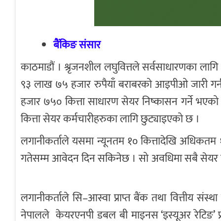
बैंकिङ संसार
काठमाडौं । श्रृजनशील लघुवित्तले सर्वसाधारणका लाग
९३ लाख ७५ हजार रुपैयाँ बराबरको आइपीओ जारी गर्न ल
हजार ७५० कित्ता साधारण सेयर निष्कासन गर्ने भएक
कित्ता सेयर कर्मचारीहरुका लागि छुट्याइएको छ ।
लगानीकर्ताले यसमा न्यूनतम १० कित्तादेखि अधिकत
गतेसम्म आवेदन दिन सकिनेछ । सो अवधिमा सबै सेयर ब
लगानीकर्ताले सि–आस्वा प्राप्त बैंक तथा वित्तीय संस
नेपालले केयरएनपी डबल बी माइनस ‘इस्यूअर रेटिङ’ प्