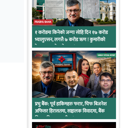
PRABHU BANK
१ करोडमा किनेको जग्गा सोहि दिन १७ करोड
भ्यालुएसन, लगत्तै ७ करोड ऋण ! कुमारीको
केसमा प्रभुको कनेक्सन !
प्रभु बैंक: पूर्व हाकिमहरु फरार, चिफ बिजनेश
अफिसर हिरासतमा, सञ्चालक विवादमा, बैंक
नियामकीय कारवाहीमा !