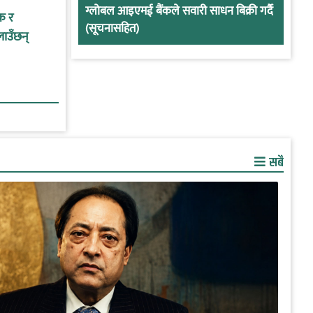
ग्लोबल आइएमई बैंकले सवारी साधन बिक्री गर्दै
क र
(सूचनासहित)
लाउँछन्
सबै