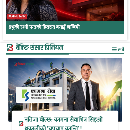
PRABHU BANK
प्रभुकी रश्मी पन्तको हिरासत बसाई लम्बियो
बैंकिङ संसार प्रिमियम
सबै
नतिजा बोल्छ: कामना सेवाभित्र सिइओ
थकालीको ‘चुपचाप क्रान्ति’ !