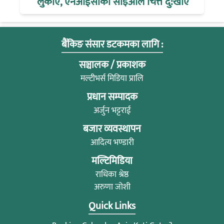
लुकाए, एनआईसीका सीइओले चित्त दु:खाए
बैंकिङ संसार डटकमका लागि :
सञ्चालक / प्रकाशक
मल्टीभर्स मिडिया प्रालि
प्रधान सम्पादक
अर्जुन भट्टराई
बजार व्यवस्थापन
आदित्य भण्डारी
मल्टिमिडिया
राधिका श्रेष्ठ
अरुणा जोशी
Quick Links