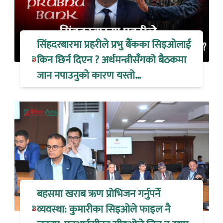
सिंहदरबारमा प्रहरीले प्रभु बैंकका सिइओलाई
किन छिर्न दिएन ? अर्थमन्त्रीसँगको बैठकमा
जान नपाउनुको कारण यस्तो…
बहसमा खराब ऋण प्रोभिजन गर्नुपर्ने
व्यवस्था: कुमारीका सिइओले फाइल नै