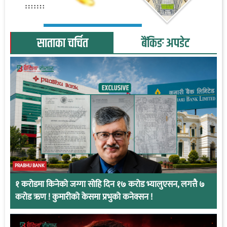
साताका चर्चित
बैंकिङ अपडेट
PRABHU BANK
१ करोडमा किनेको जग्गा सोहि दिन १७ करोड भ्यालुएसन, लगत्तै ७
करोड ऋण ! कुमारीको केसमा प्रभुको कनेक्सन !