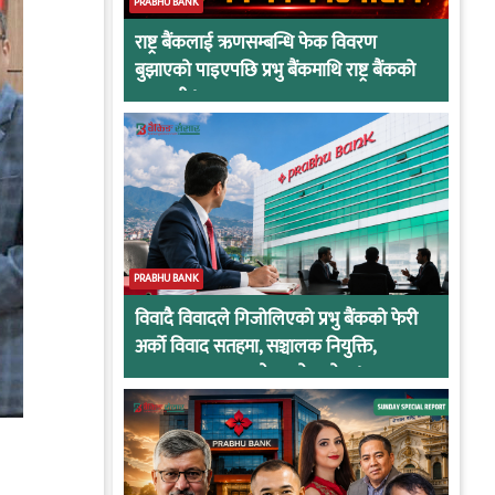
PRABHU BANK
राष्ट्र बैंकलाई ऋणसम्बन्धि फेक विवरण
बुझाएको पाइएपछि प्रभु बैंकमाथि राष्ट्र बैंकको
कारवाही !
PRABHU BANK
विवादै विवादले गिजोलिएको प्रभु बैंकको फेरी
अर्को विवाद सतहमा, सञ्चालक नियुक्ति,
अनुसन्धान र सरुवाले तात्यो माहोल !