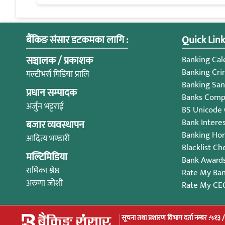
बैंकिङ संसार डटकमका लागि :
Quick Link
सञ्चालक / प्रकाशक
Banking Cale
Banking Cri
मल्टीभर्स मिडिया प्रालि
Banking San
प्रधान सम्पादक
Banks Compl
अर्जुन भट्टराई
BS Unicode
Bank Intere
बजार व्यवस्थापन
Banking Ho
आदित्य भण्डारी
Blacklist Ch
मल्टिमिडिया
Bank Award
राधिका श्रेष्ठ
Rate My Ba
अरुणा जोशी
Rate My CE
सूचना तथा प्रशारण विभाग दर्ता नम्बर :५१३ 