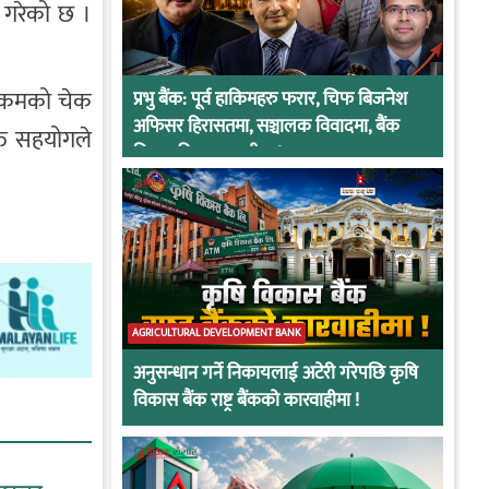
 गरेको छ ।
ो रकमको चेक
प्रभु बैंक: पूर्व हाकिमहरु फरार, चिफ बिजनेश
अफिसर हिरासतमा, सञ्चालक विवादमा, बैंक
क्त सहयोगले
नियामकीय कारवाहीमा !
AGRICULTURAL DEVELOPMENT BANK
अनुसन्धान गर्ने निकायलाई अटेरी गरेपछि कृषि
विकास बैंक राष्ट्र बैंकको कारवाहीमा !