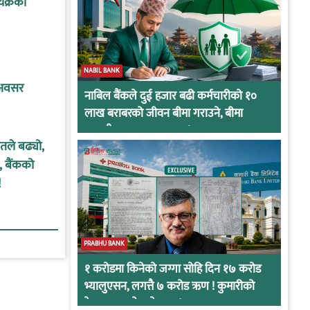
 चक्रका
NABIL BANK
े अवसर
नाबिल बैंकले दुई हजार बढी कर्मचारीको १०
लाख बराबरको जीवन बीमा गराउने, बीमा
कम्पनीबाट प्रस्ताव आह्वान !
तले बढ्यो,
 बैंकको
!
PRABHU BANK
१ करोडमा किनेको जग्गा सोहि दिन १७ करोड
भ्यालुएसन, लगत्तै ७ करोड ऋण ! कुमारीको
केसमा प्रभुको कनेक्सन !