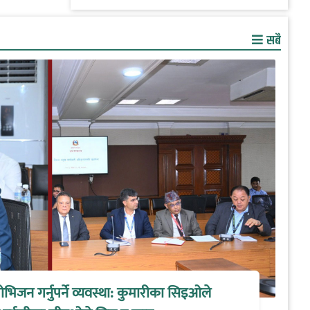
सबै
िजन गर्नुपर्ने व्यवस्था: कुमारीका सिइओले