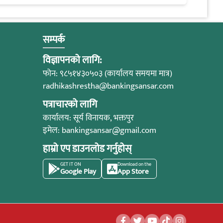
सम्पर्क
विज्ञापनको लागि:
फोन: ९८५१४३०५०३ (कार्यालय समयमा मात्र)
radhikashrestha@bankingsansar.com
पत्राचारको लागि
कार्यालय: सूर्य विनायक, भक्तपुर
इमेल:
bankingsansar@gmail.com
हाम्रो एप डाउनलोड गर्नुहोस्
GET IT ON
Download on the
Google Play
App Store