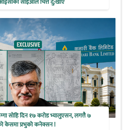
आईसीका सीइओले चित्त दु:खाए
्गा सोहि दिन १७ करोड भ्यालुएसन, लगत्तै ७
 केसमा प्रभुको कनेक्सन !