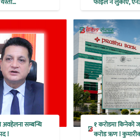
 यस्तो…
फाइल नै लुकाए, एन
ो अवहेलना सम्बन्धि
१ करोडमा किनेको जग
पद !
करोड ऋण ! कुमारीको