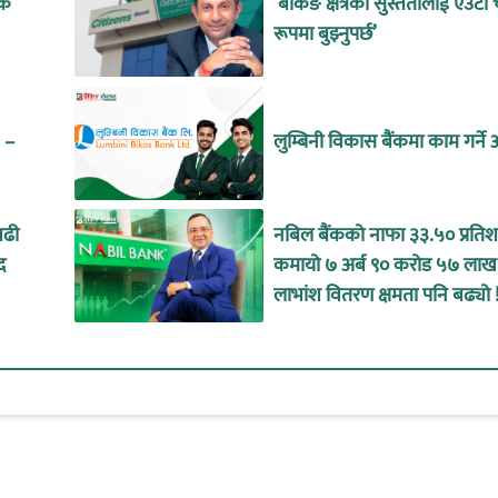
ंक
‘बैंकिङ क्षेत्रको सुस्ततालाई एउटा
रूपमा बुझ्नुपर्छ’
 –
लुम्बिनी विकास बैंकमा काम गर्न
बढी
नबिल बैंकको नाफा ३३.५० प्रतिश
द
कमायो ७ अर्ब ९० करोड ५७ लाख,
लाभांश वितरण क्षमता पनि बढ्यो 