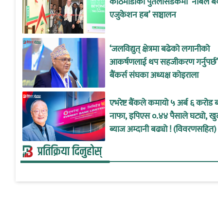
काठमाडौँको पुतलीसडकमा ‘नबिल बै
एजुकेशन हब’ सञ्चालन
‘जलविद्युत् क्षेत्रमा बढेको लगानीको
आकर्षणलाई थप सहजीकरण गर्नुपर्छ’
बैंकर्स संघका अध्यक्ष कोइराला
एभरेष्ट बैंकले कमायो ५ अर्ब ६ करोड 
नाफा, इपिएस ०.४४ पैसाले घट्यो, खु
ब्याज अम्दानी बढ्यो ! (विवरणसहित)
प्रतिक्रिया दिनुहोस्