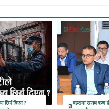
िन छिर्न दिएन ?
बहसमा खराब ऋण प्रोभ