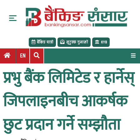
S
k
i
p
t
बैंकिङ पात्रो
सुटुक्क गुनासो
KYB
o
c
EN
o
n
प्रभु बैंक लिमिटेड र हार्नेस्
t
e
n
जिपलाइनबीच आकर्षक
t
छुट प्रदान गर्ने सम्झौता