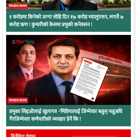
PRABHU BANK
१ करोडमा किनेको जग्गा सोहि दिन १७ करोड भ्यालुएसन, लगत्तै ७
करोड ऋण ! कुमारीको केसमा प्रभुको कनेक्सन !
PRABHU BANK
प्रभुका सिइओलाई खुलापत्र -‘मिडियालाई जिम्मेवार बन्नुस् भन्नुअघि
गैरजिम्मेवार कर्मचारीको व्यवहार हेर्ने कि !