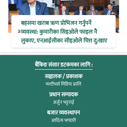
बहसमा खराब ऋण प्रोभिजन गर्नुपर्ने
व्यवस्था: कुमारीका सिइओले फाइल नै
लुकाए, एनआईसीका सीइओले चित्त दु:खाए
बैंकिङ संसार डटकमका लागि :
सञ्चालक / प्रकाशक
मल्टीभर्स मिडिया प्रालि
प्रधान सम्पादक
अर्जुन भट्टराई
बजार व्यवस्थापन
आदित्य भण्डारी