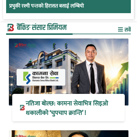
प्रभुकी रश्मी पन्तको हिरासत बसाई लम्बियो
बैंकिङ संसार प्रिमियम
सबै
नतिजा बोल्छ: कामना सेवाभित्र सिइओ
थकालीको ‘चुपचाप क्रान्ति’ !