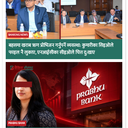
BANKING NEWS
बहसमा खराब ऋण प्रोभिजन गर्नुपर्ने व्यवस्था: कुमारीका सिइओले
फाइल नै लुकाए, एनआईसीका सीइओले चित्त दु:खाए
PRABHU BANK