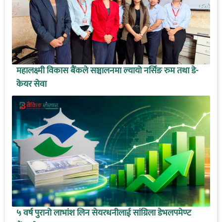
महालक्ष्मी विकास बैंकले सञ्चालनमा ल्यायो नर्सिङ रुम तथा डे-
केयर सेवा
५ वर्ष पुरानो लाभांश लिन सेयरधनीलाई सांग्रिला डेभलपमेण्ट