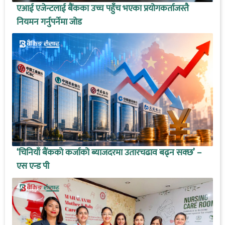
एआई एजेन्टलाई बैंकका उच्च पहुँच भएका प्रयोगकर्ताजस्तै
नियमन गर्नुपर्नेमा जोड
‘चिनियाँ बैंकको कर्जाको ब्याजदरमा उतारचढाव बढ्न सक्छ’ –
एस एन्ड पी