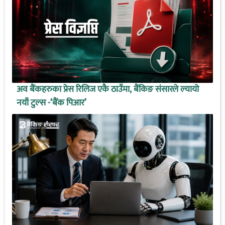
अव बैंकहरुका प्रेस रिलिज एकै ठाउँमा, बैंकिङ संसारले ल्यायो
नयाँ टुल्स -‘बैंक पिआर’