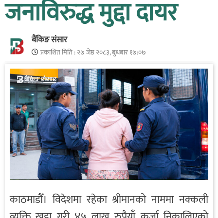
जनाविरुद्ध मुद्दा दायर
बैंकिङ संसार
प्रकाशित मिति :
२७ जेष्ठ २०८३, बुधबार १७:०७
काठमाडौँ। विदेशमा रहेका श्रीमानको नाममा नक्कली
व्यक्ति खडा गरी ४५ लाख रुपैयाँ कर्जा निकालिएको