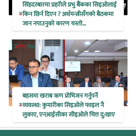
सिंहदरबारमा प्रहरीले प्रभु बैंकका सिइओलाई
किन छिर्न दिएन ? अर्थमन्त्रीसँगको बैठकमा
जान नपाउनुको कारण यस्तो…
बहसमा खराब ऋण प्रोभिजन गर्नुपर्ने
व्यवस्था: कुमारीका सिइओले फाइल नै
लुकाए, एनआईसीका सीइओले चित्त दु:खाए