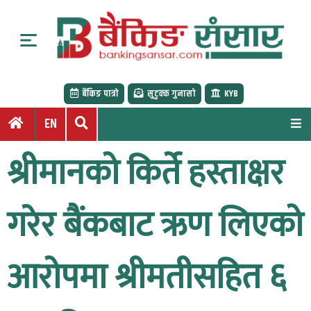
S
k
i
p
t
बैंकिङ पात्रो
सुटुक्क गुनासो
KYB
o
c
EN
o
n
श्रीमानको किर्ते हस्ताक्षर
t
e
n
गरेर बैंकबाट ऋण लिएको
t
आरोपमा श्रीमतीसहित ६