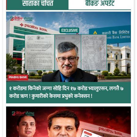
साताका चर्चित
बैंकिङ अपडेट
PRABHU BANK
१ करोडमा किनेको जग्गा सोहि दिन १७ करोड भ्यालुएसन, लगत्तै ७
करोड ऋण ! कुमारीको केसमा प्रभुको कनेक्सन !