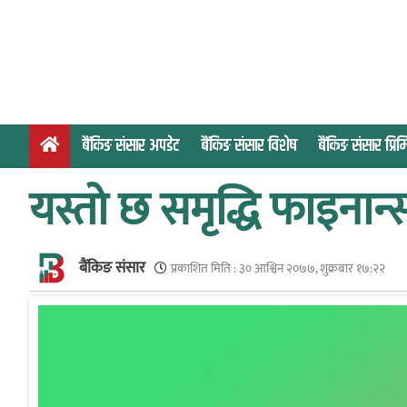
S
k
i
p
t
o
बैंकिङ संसार अपडेट
बैंकिङ संसार विशेष
बैंकिङ संसार प्र
c
o
यस्तो छ समृद्धि फाइनान्
n
t
e
बैंकिङ संसार
n
प्रकाशित मिति :
३० आश्विन २०७७, शुक्रबार १७:२२
t