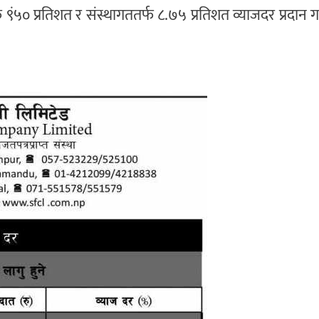
फ ९ं५० प्रतिशत र संस्थागततर्फ ८.७५ प्रतिशत व्याजदर प्रदान ग