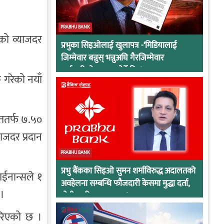
PRABHU BANK
ाको व्याजदर
प्रभुका सिइओलाई खुलापत्र -‘मिडियालाई
जिम्मेवार बन्नुस् भन्नुअघि गैरजिम्मेवार
कर्मचारीको व्यवहार हेर्ने कि !
 गरेको नयाँ
गततर्फ ७.५०
ाजदर प्रदान
PRABHU BANK
प्रभु बैंकका सिइओ सुमन शर्माविरुद्ध अदालतको
ाईनान्सले १
अवहेलना सम्बन्धि फौजदारी केसमा मुद्धा दर्ता,
 ।
दोषी ठहरिए जान्छ पद !
गरिएको छ ।