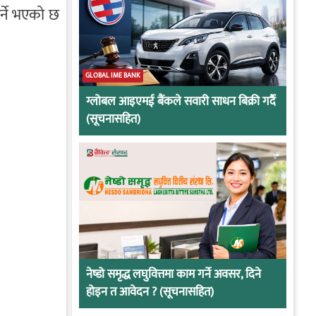
र्ने भएको छ
GLOBAL IME BANK
ग्लोबल आइएमई बैंकले सवारी साधन बिक्री गर्दै
(सूचनासहित)
नेष्डो समृद्ध लघुवित्तमा काम गर्ने अवसर, दिने
होइन त आवेदन ? (सूचनासहित)