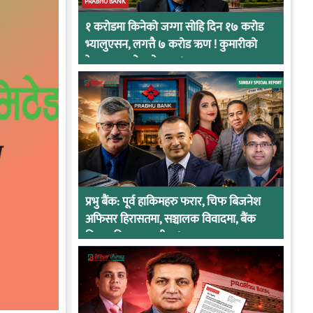
PRABHU BANK
१ करोडमा किनेको जग्गा सोहि दिन १७ करोड
भ्यालुएसन, लगत्तै ७ करोड ऋण ! कुमारीको
केसमा प्रभुको कनेक्सन !
प्रभु बैंक: पूर्व हाकिमहरु फरार, चिफ बिजनेश
अफिसर हिरासतमा, सञ्चालक विवादमा, बैंक
नियामकीय कारवाहीमा !