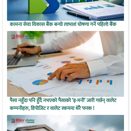
कामना सेवा विकास बैंक बन्यो लाभाशं घोषणा गर्ने पहिलो बैंक
पैसा नहुँदा पनि हुँदै नभएको पैसाको ‘इ-मनी’ जारी गर्छन् वालेट
कम्पनीहरु, डिपोजिट र वालेट रकममा धेरै फरक !