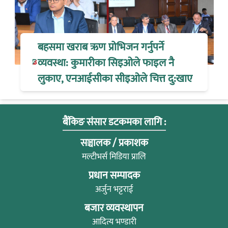
बहसमा खराब ऋण प्रोभिजन गर्नुपर्ने
व्यवस्था: कुमारीका सिइओले फाइल नै
लुकाए, एनआईसीका सीइओले चित्त दु:खाए
बैंकिङ संसार डटकमका लागि :
सञ्चालक / प्रकाशक
मल्टीभर्स मिडिया प्रालि
प्रधान सम्पादक
अर्जुन भट्टराई
बजार व्यवस्थापन
आदित्य भण्डारी