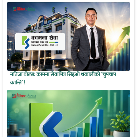
नतिजा बोल्छ: कामना सेवाभित्र सिइओ थकालीको ‘चुपचाप
क्रान्ति’ !