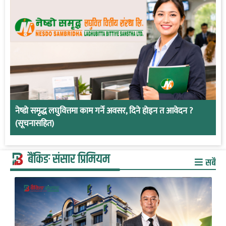
नेष्डो समृद्ध लघुवित्तमा काम गर्ने अवसर, दिने होइन त आवेदन ?
(सूचनासहित)
बैंकिङ संसार प्रिमियम
सबै