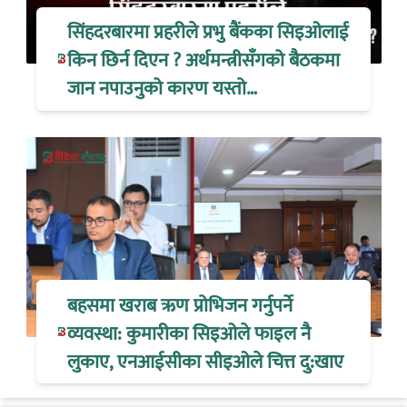
सिंहदरबारमा प्रहरीले प्रभु बैंकका सिइओलाई
किन छिर्न दिएन ? अर्थमन्त्रीसँगको बैठकमा
जान नपाउनुको कारण यस्तो…
बहसमा खराब ऋण प्रोभिजन गर्नुपर्ने
व्यवस्था: कुमारीका सिइओले फाइल नै
लुकाए, एनआईसीका सीइओले चित्त दु:खाए