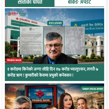
साताका चर्चित
बैंकिङ अपडेट
PRABHU BANK
१ करोडमा किनेको जग्गा सोहि दिन १७ करोड भ्यालुएसन, लगत्तै ७
करोड ऋण ! कुमारीको केसमा प्रभुको कनेक्सन !