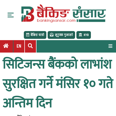
S
k
i
p
t
बैंकिङ पात्रो
सुटुक्क गुनासो
KYB
o
c
EN
o
n
सिटिजन्स बैंकको लाभांश
t
e
n
सुरक्षित गर्ने मंसिर १० गते
t
अन्तिम दिन