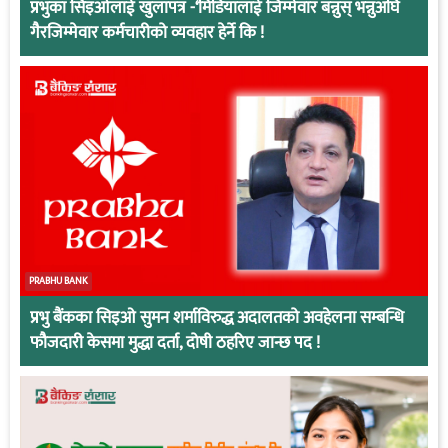
प्रभुका सिइओलाई खुलापत्र -‘मिडियालाई जिम्मेवार बन्नुस् भन्नुअघि
गैरजिम्मेवार कर्मचारीको व्यवहार हेर्ने कि !
PRABHU BANK
प्रभु बैंकका सिइओ सुमन शर्माविरुद्ध अदालतको अवहेलना सम्बन्धि
फौजदारी केसमा मुद्धा दर्ता, दोषी ठहरिए जान्छ पद !