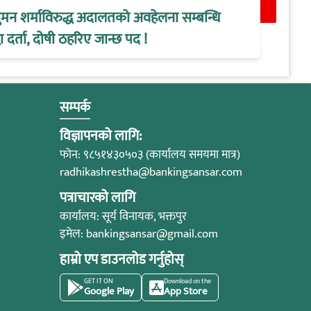
ुमन शर्माविरुद्ध अदालतको अवहेलना सम्बन्धि
 दर्ता, दोषी ठहरिए जान्छ पद !
सम्पर्क
विज्ञापनको लागि:
फोन: ९८५१४३०५०३ (कार्यालय समयमा मात्र)
radhikashrestha@bankingsansar.com
पत्राचारको लागि
कार्यालय: सूर्य विनायक, भक्तपुर
इमेल:
bankingsansar@gmail.com
हाम्रो एप डाउनलोड गर्नुहोस्
GET IT ON
Download on the
Google Play
App Store