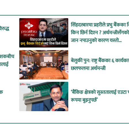
सिंहदरबारमा प्रहरीले प्रभु बैंक
िरुद्ध
किन छिर्न दिएन ? अर्थमन्त्रीसँग
जान नपाउनुको कारण यस्तो…
र्देशकबीच
बेलुकी पुन: राष्ट्र बैंकका ६ कार्यक
कालाई
छलफलमा अर्थमन्त्री
ंक
‘बैंकिङ क्षेत्रको सुस्ततालाई एउटा
रूपमा बुझ्नुपर्छ’