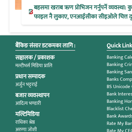
बहसमा खराब ऋण प्रोभिजन गर्नुपर्ने व्यवस्था:
फाइल नै लुकाए, एनआईसीका सीइओले चित्त द
बैंकिङ संसार डटकमका लागि :
Quick Link
सञ्चालक / प्रकाशक
Banking Cale
Banking Cri
मल्टीभर्स मिडिया प्रालि
Banking San
प्रधान सम्पादक
Banks Compl
अर्जुन भट्टराई
BS Unicode
Bank Intere
बजार व्यवस्थापन
Banking Ho
आदित्य भण्डारी
Blacklist Ch
मल्टिमिडिया
Bank Award
राधिका श्रेष्ठ
Rate My Ba
अरुणा जोशी
Rate My CE