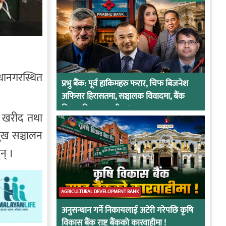
धानगरस्थित
प्रभु बैंक: पूर्व हाकिमहरु फरार, चिफ बिजनेश
अफिसर हिरासतमा, सञ्चालक विवादमा, बैंक
नियामकीय कारवाहीमा !
क खरीद तथा
ुख सञ्चालन
न् ।
AGRICULTURAL DEVELOPMENT BANK
अनुसन्धान गर्ने निकायलाई अटेरी गरेपछि कृषि
विकास बैंक राष्ट्र बैंकको कारवाहीमा !