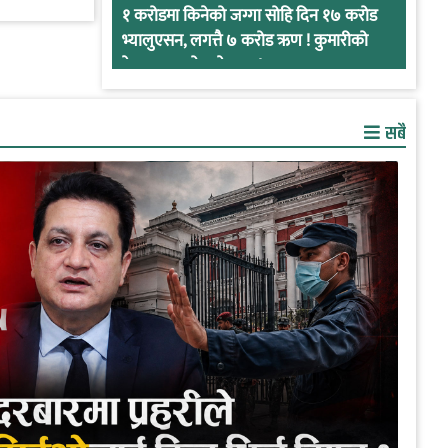
१ करोडमा किनेको जग्गा सोहि दिन १७ करोड
भ्यालुएसन, लगत्तै ७ करोड ऋण ! कुमारीको
केसमा प्रभुको कनेक्सन !
सबै