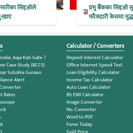
 कुमारीका सिइओले
प्रभु बैंकका सिइओ स
ु:खाए
फौजदारी केसमा मुद्धा
s
Calculator / Converters
ndar, Aaja Kati Gate ?
Deposit Interest Calculator
me Case Study (BCCS)
Office Internet Speed Test
sar Sutukka Gunaso
Loan Eligibility Calculator
iance Alert
Income Tax Calculator
 Converter
Auto Loan Calculator
st Rates
BS EMI Calculator
roscope
Image Converter
eck
No. Converter
s
Word to PDF
nk
Forex Today
O
Gold Price