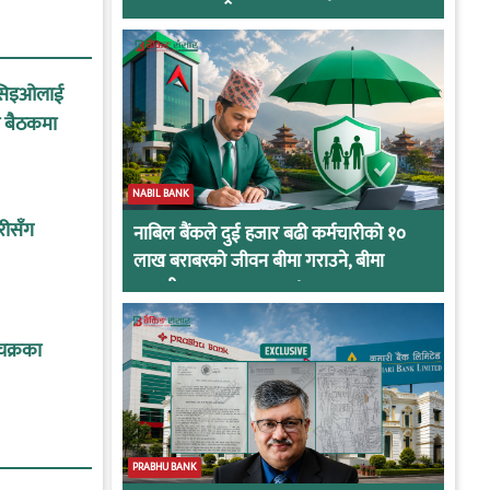
का सिइओलाई
को बैठकमा
NABIL BANK
ारीसँग
नाबिल बैंकले दुई हजार बढी कर्मचारीको १०
लाख बराबरको जीवन बीमा गराउने, बीमा
कम्पनीबाट प्रस्ताव आह्वान !
 चक्रका
PRABHU BANK