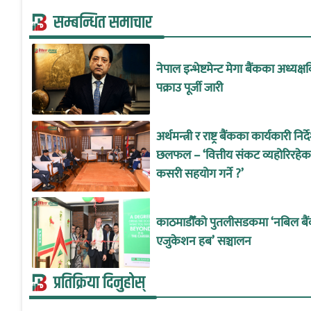
सम्बन्धित समाचार
नेपाल इन्भेष्टमेन्ट मेगा बैंकका अध्यक्षव
पक्राउ पूर्जी जारी
अर्थमन्त्री र राष्ट्र बैंकका कार्यकारी नि
छलफल – ‘वित्तीय संकट व्यहोरिरहे
कसरी सहयोग गर्ने ?’
काठमाडौँको पुतलीसडकमा ‘नबिल बै
एजुकेशन हब’ सञ्चालन
प्रतिक्रिया दिनुहोस्