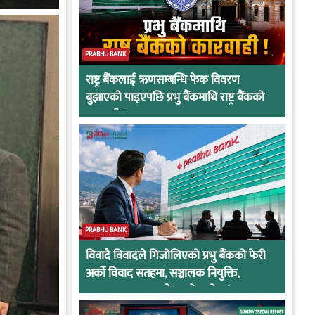
PRABHU BANK
राष्ट्र बैंकलाई ऋणसम्बन्धि फेक विवरण
बुझाएको पाइएपछि प्रभु बैंकमाथि राष्ट्र बैंकको
कारवाही !
PRABHU BANK
विवादै विवादले गिजोलिएको प्रभु बैंकको फेरी
अर्को विवाद सतहमा, सञ्चालक नियुक्ति,
अनुसन्धान र सरुवाले तात्यो माहोल !